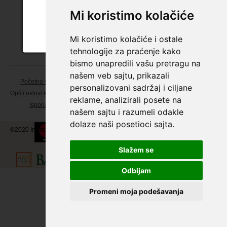
potvrdite da imate više od 18 godina.
* Lozinka
Mi koristimo kolačiće
DA
NE
Kreiraj nalog
Mi koristimo kolačiće i ostale
Zaboravljena lozinka
tehnologije za praćenje kako
bismo unapredili vašu pretragu na
našem veb sajtu, prikazali
Početna strana
+381 11 7839 133
personalizovani sadržaj i ciljane
Opšti uslovi korišćenja
KONTAKTI
reklame, analizirali posete na
Isporuka
našem sajtu i razumeli odakle
dolaze naši posetioci sajta.
©2020 Invitto, Sva prava zadržana
Slažem se
Odbijam
Promeni moja podešavanja