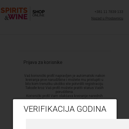
+381 11 7839 133
Nazad u Prodavnicu
Prijava za korisnike
Vaš korisnički profil napravljen je automatski nakon
kreiranja prve narudžbine i možete mu pristupiti u
bilo kom trenutku ukoliko ste potvrdili registraciju.
Takođe kroz Vaš profil možete pratiti status Vaših
porudžbina.
Korisnički profil Vam olakšava kreiranje narednih
porudžbina - neće morati ponovo da unostite
podatke.
VERIFIKACIJA GODINA
* Email
Da biste pristupili sajtu potrebno je da