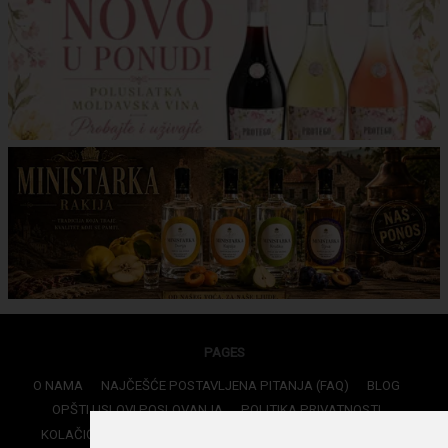
PAGES
O NAMA
NAJČEŠĆE POSTAVLJENA PITANJA (FAQ)
BLOG
OPŠTI USLOVI POSLOVANJA
POLITIKA PRIVATNOSTI
KOLAČIĆI (Cookies)
ISPORUKA
PRIJAVI SE
RECEPTI