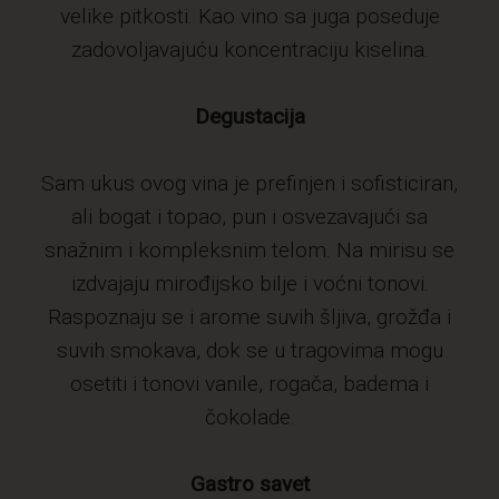
velike pitkosti. Kao vino sa juga poseduje
zadovoljavajuću koncentraciju kiselina.
Degustacija
Sam ukus ovog vina je prefinjen i sofisticiran,
ali bogat i topao, pun i osvezavajući sa
snažnim i kompleksnim telom. Na mirisu se
izdvajaju mirođijsko bilje i voćni tonovi.
Raspoznaju se i arome suvih šljiva, grožđa i
suvih smokava, dok se u tragovima mogu
osetiti i tonovi vanile, rogača, badema i
čokolade.
Gastro savet