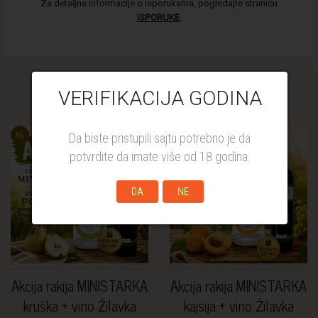
Za detaljne informacije o isporukama, pogledajte stranicu
ISPORUKE
.
VERIFIKACIJA GODINA
Similar products
%
%
Da biste pristupili sajtu potrebno je da
potvrdite da imate više od 18 godina.
DA
NE
Akcija rakija MINISTARKA
Akcija rakija MINISTARKA
kruška + vino Žilavka
kajsija + vino Žilavka