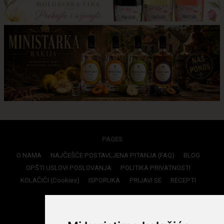
PAGES
O NAMA
NAJČEŠĆE POSTAVLJENA PITANJA (FAQ)
BLOG
OPŠTI USLOVI POSLOVANJA
POLITIKA PRIVATNOSTI
KOLAČIĆI (Cookies)
ISPORUKA
PRIJAVI SE
RECEPTI
CONTACTS
Phone: