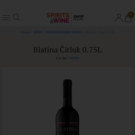
0
Home
/
WINE
/
HERZEGOVINIAN WINES
/
Blatina Čitluk 0.75L
Blatina Čitluk 0.75L
Cat No:
180008