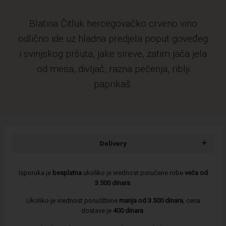
Blatina Čitluk hercegovačko crveno vino
odlično ide uz hladna predjela poput goveđeg
i svinjskog pršuta, jake sireve, zatim jača jela
od mesa, divljač, razna pečenja, riblji
paprikaš.
+
Delivery
Isporuka je
besplatna
ukoliko je vrednost poručene robe
veća od
3.500 dinara
.
Ukoliko je vrednost porudžbine
manja od 3.500 dinara
, cena
dostave je
400 dinara
.