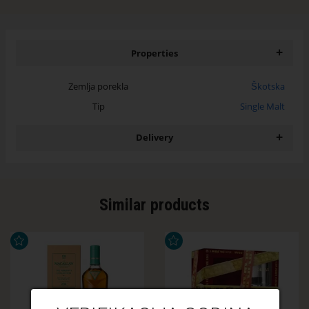
+
Properties
Zemlja porekla
Škotska
Tip
Single Malt
+
Delivery
Similar products