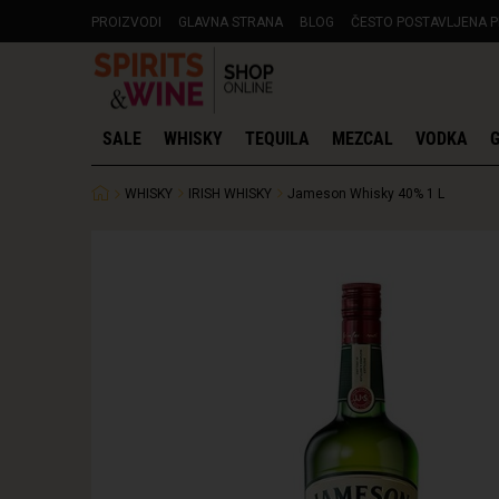
PROIZVODI
GLAVNA STRANA
BLOG
ČESTO POSTAVLJENA P
SALE
WHISKY
TEQUILA
MEZCAL
VODKA
G
WHISKY
IRISH WHISKY
Jameson Whisky 40% 1 L