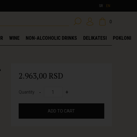
SR
EN
0
UR
WINE
NON-ALCOHOLIC DRINKS
DELIKATESI
POKLONI
L
2.963,00 RSD
-
+
Quantity
ADD TO CART