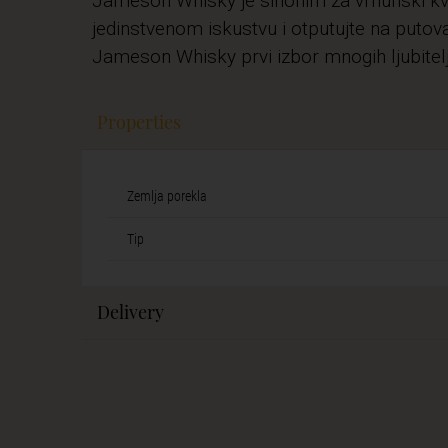
Jameson Whisky je sinonim za vrhunski kvali
jedinstvenom iskustvu i otputujte na putovan
Jameson Whisky prvi izbor mnogih ljubitelj
Properties
Zemlja porekla
Tip
Delivery