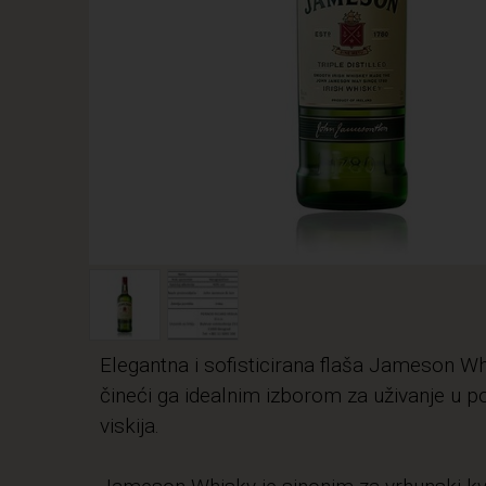
Elegantna i sofisticirana flaša Jameson Whi
čineći ga idealnim izborom za uživanje u po
viskija.