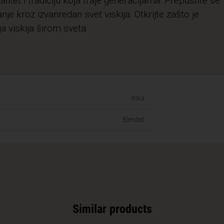
tet i tradiciju koja traje generacijama. Prepustite se
je kroz izvanredan svet viskija. Otkrijte zašto je
a viskija širom sveta.
Irska
Blended
Similar products