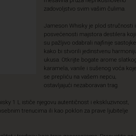
mešavina pruža neprikosnoveno
zadovoljstvo svim vašim čulima.
Jameson Whisky je plod stručnosti i
posvećenosti majstora destilera koji
su pažljivo odabrali najfinije sastojke
kako bi stvorili jedinstvenu harmonij
ukusa. Otkrijte bogate arome slatko
karamela, vanile i sušenog voća koj
se prepliću na vašem nepcu,
ostavljajući nezaboravan trag.
sky 1 L ističe njegovu autentičnost i ekskluzivnost,
sebnim trenucima ili kao poklon za prave ljubitelje