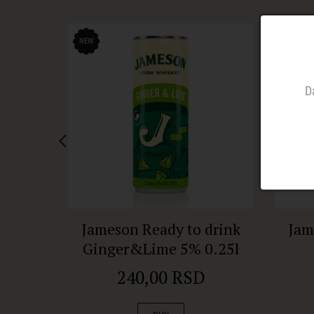
NEW
NEW
D
Jameson Ready to drink
Jam
Ginger&Lime 5% 0.25l
240,00 RSD