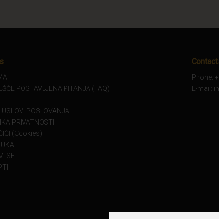
s
Contact
MA
Phone: +
EŠĆE POSTAVLJENA PITANJA (FAQ)
E-mail: 
I USLOVI POSLOVANJA
IKA PRIVATNOSTI
IĆI (Cookies)
RUKA
VI SE
PTI