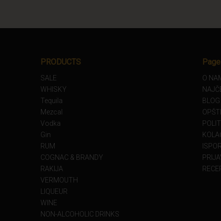
PRODUCTS
Page
SALE
O NA
WHISKY
NAJČ
Tequila
BLOG
Mezcal
OPŠT
Vodka
POLIT
Gin
KOLAČ
RUM
ISPO
COGNAC & BRANDY
PRIJA
RAKIJA
RECE
VERMOUTH
LIQUEUR
WINE
NON-ALCOHOLIC DRINKS