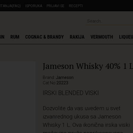
ITANJA(FAQ)
ISPORUKA
PRIJAVI SE
RECEPTI
IN
RUM
COGNAC & BRANDY
RAKIJA
VERMOUTH
LIQUE
Jameson Whisky 40% 1 
Brand:
Jameson
Cat No:
20223
IRSKI BLENDED VISKI
Dozvolite da vas uvedem u svet
izvanrednog ukusa sa Jameson
Whisky 1 L. Ova ikonična irska viski