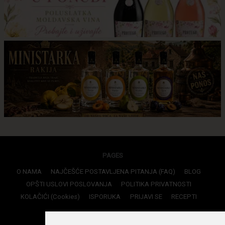
PAGES
O NAMA
NAJČEŠĆE POSTAVLJENA PITANJA (FAQ)
BLOG
OPŠTI USLOVI POSLOVANJA
POLITIKA PRIVATNOSTI
KOLAČIĆI (Cookies)
ISPORUKA
PRIJAVI SE
RECEPTI
CONTACTS