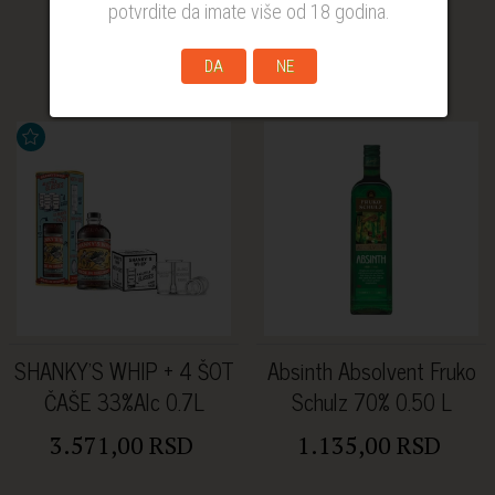
0.7L
potvrdite da imate više od 18 godina.
1.859,00 RSD
1.859,00 RSD
DA
NE
SHANKY'S WHIP + 4 ŠOT
Absinth Absolvent Fruko
ČAŠE 33%Alc 0.7L
Schulz 70% 0.50 L
3.571,00 RSD
1.135,00 RSD