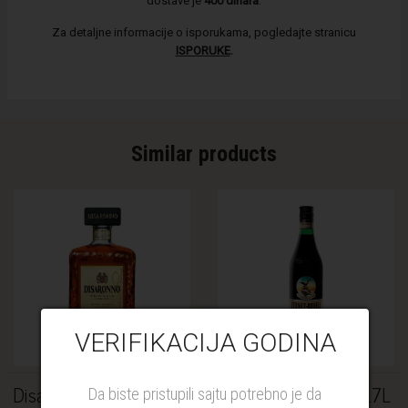
dostave je
400 dinara
.
Za detaljne informacije o isporukama, pogledajte stranicu
ISPORUKE
.
Similar products
VERIFIKACIJA GODINA
Disaronno Amaretto 28%
Fernet Branca 35% 0.7L
Da biste pristupili sajtu potrebno je da