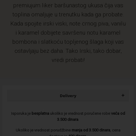
premiujum liker baršunastog ukusa čija vas
toplina omaljuje u trenutku kada ga probate.
Kada spojite irski viski, note crnog piva, vanilu
i karamel dobijete savršenu notu karamel
bombona i slatkoću topljenog šlaga koji vas
ostavljaju bez daha. Tako Irski, tako dobar,
vredi probati!
+
Delivery
Isporuka je
besplatna
ukoliko je vrednost poručene robe
veća od
3.500 dinara
.
Ukoliko je vrednost porudžbine
manja od 3.500 dinara
, cena