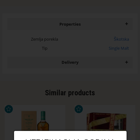
+
Properties
Zemlja porekla
Škotska
Tip
Single Malt
+
Delivery
Similar products