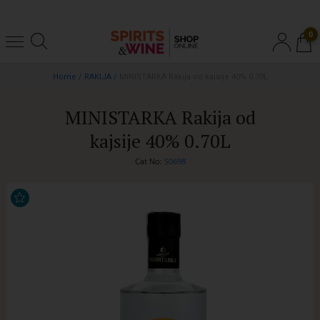
0
Home
/
RAKIJA
/
MINISTARKA Rakija od kajsije 40% 0.70L
MINISTARKA Rakija od
kajsije 40% 0.70L
Cat No:
S0698