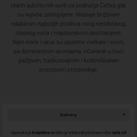
starih autohtonih sorti sa područja Čačka gde
su najviše zastupljene. Nastaje brižljivim
odabirom najboljih plodova ovog neodoljivog,
slasnog voća i majstorskom destilacijom.
Njen miris i ukus su izuzetno mekani i voćni,
sa dominantnim aromama, očuvanih u boci
pažljivim, tradicionalnim i kontrolisanim
procesom proizvodnje.
+
Delivery
Isporuka je
besplatna
ukoliko je vrednost poručene robe
veća od