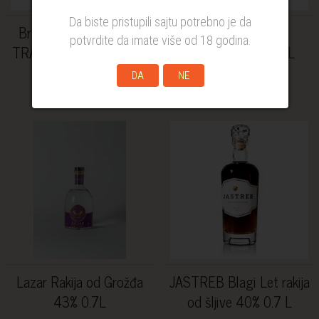
Da biste pristupili sajtu potrebno je da
Branko rakija od kajsije
Branko medovina
potvrdite da imate više od 18 godina.
TRADITIONAL 40% 0.7L
ORIGINAL 34% 0.7L
DA
NE
2.755,09 RSD
2.204,32 RSD
Lazar Rakija od Grožđa
JASTREB Blagi Let rakija
43% 0.7L
od šljive 40% 0.7 L