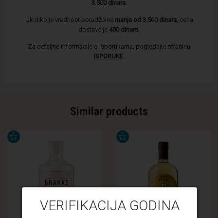
3.500 dinara
.
Ukoliko je vrednost porudžbine
manja od 3.500 dinara
, cena
dostave je
400 dinara
.
Za detaljne informacije o isporukama, pogledajte stranicu
ISPORUKE
.
Similar products
VERIFIKACIJA GODINA