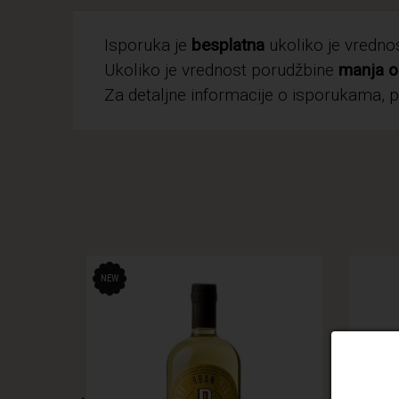
Isporuka je
besplatna
ukoliko je vredn
Ukoliko je vrednost porudžbine
manja o
Za detaljne informacije o isporukama, 
NEW