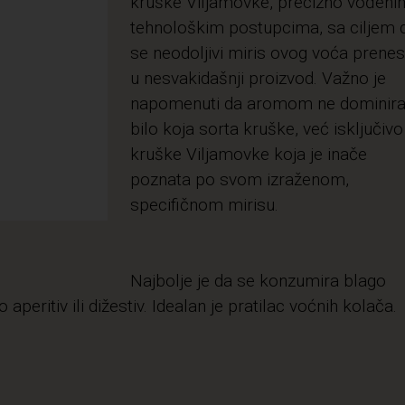
kruške Viljamovke, precizno vođeni
tehnološkim postupcima, sa ciljem 
se neodoljivi miris ovog voća prene
u nesvakidašnji proizvod. Važno je
napomenuti da aromom ne dominir
bilo koja sorta kruške, već isključivo
kruške Viljamovke koja je inače
poznata po svom izraženom,
specifičnom mirisu.
Najbolje je da se konzumira blago
peritiv ili dižestiv. Idealan je pratilac voćnih kolača.