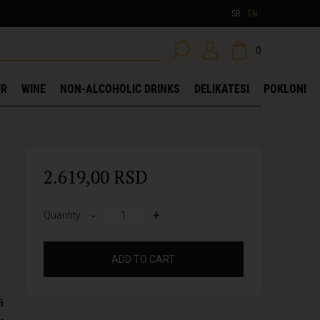
SR
EN
0
UR
WINE
NON-ALCOHOLIC DRINKS
DELIKATESI
POKLONI
2.619,00 RSD
-
+
Quantity
ADD TO CART
a