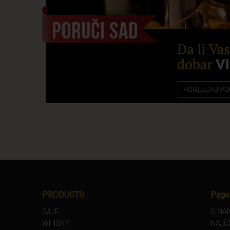
PRODUCTS
Page
SALE
O NA
WHISKY
NAJČ