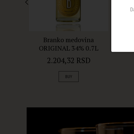
D
Branko medovina
J
ORIGINAL 34% 0.7L
rak
2.204,32 RSD
BUY