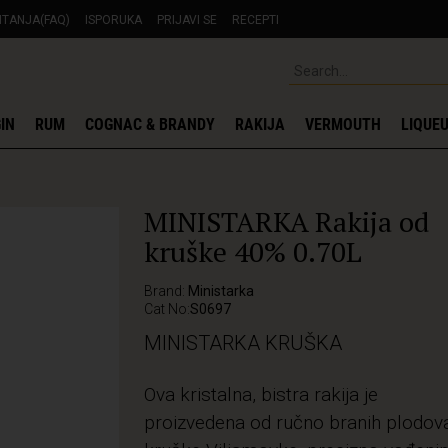
ITANJA(FAQ)
ISPORUKA
PRIJAVI SE
RECEPTI
IN
RUM
COGNAC & BRANDY
RAKIJA
VERMOUTH
LIQUE
MINISTARKA Rakija od
kruške 40% 0.70L
Brand:
Ministarka
Cat No:
S0697
MINISTARKA KRUŠKA
Ova kristalna, bistra rakija je
proizvedena od ručno branih plodov