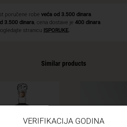
ost poručene robe
veća od 3.500 dinara
.
d 3.500 dinara
, cena dostave je
400 dinara
.
pogledajte stranicu
ISPORUKE
.
Similar products
VERIFIKACIJA GODINA