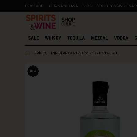
PROIZVODI
GLAVNA STRANA
BLOG
ČESTO POSTAVLJENA P
SALE
WHISKY
TEQUILA
MEZCAL
VODKA
G
RAKIJA
MINISTARKA Rakija od kruške 40% 0.70L
NEW