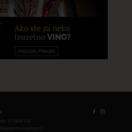
s
381 11 7839 133
info@spiritswineshop.rs