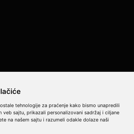
lačiće
 ostale tehnologije za praćenje kako bismo unapredili
s page are subject to changes. The information on this website can be
veb sajtu, prikazali personalizovani sadržaj i ciljane
sete na našem sajtu i razumeli odakle dolaze naši