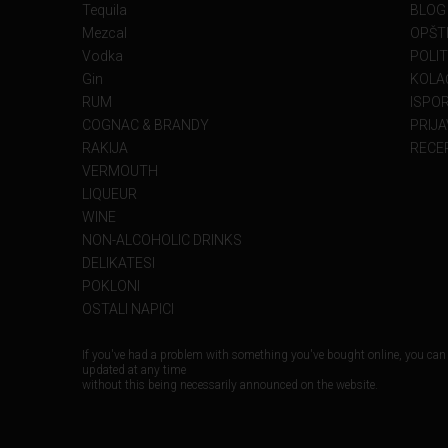
Tequila
BLOG
Mezcal
OPŠT
Vodka
POLIT
Gin
KOLAČ
RUM
ISPO
COGNAC & BRANDY
PRIJA
RAKIJA
RECE
VERMOUTH
LIQUEUR
WINE
NON-ALCOHOLIC DRINKS
DELIKATESI
POKLONI
OSTALI NAPICI
If you've had a problem with something you've bought online, you can
updated at any time
without this being necessarily announced on the website.