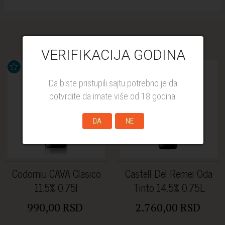
Similar products
VERIFIKACIJA GODINA
Da biste pristupili sajtu potrebno je da
potvrdite da imate više od 18 godina.
DA
NE
Codorniu CAVA Clasico
Castell Del Remei Oda
11.5% 0.75l
Tinto 14.5% 0.75L
990,00 RSD
2.760,00 RSD