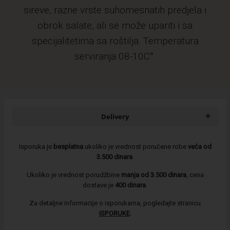
sireve, razne vrste suhomesnatih predjela i
obrok salate, ali se može upariti i sa
specijalitetima sa roštilja. Temperatura
serviranja 08-10C°.
+
Delivery
Isporuka je
besplatna
ukoliko je vrednost poručene robe
veća od
3.500 dinara
.
Ukoliko je vrednost porudžbine
manja od 3.500 dinara
, cena
dostave je
400 dinara
.
Za detaljne informacije o isporukama, pogledajte stranicu
ISPORUKE
.