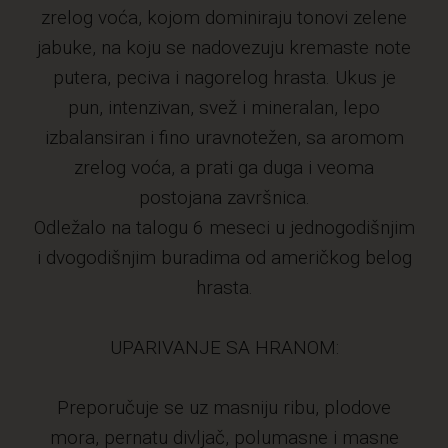
zrelog voća, kojom dominiraju tonovi zelene
jabuke, na koju se nadovezuju kremaste note
putera, peciva i nagorelog hrasta. Ukus je
pun, intenzivan, svež i mineralan, lepo
izbalansiran i fino uravnotežen, sa aromom
zrelog voća, a prati ga duga i veoma
postojana završnica.
Odležalo na talogu 6 meseci u jednogodišnjim
i dvogodišnjim buradima od američkog belog
hrasta.
UPARIVANJE SA HRANOM:
Preporučuje se uz masniju ribu, plodove
mora, pernatu divljač, polumasne i masne