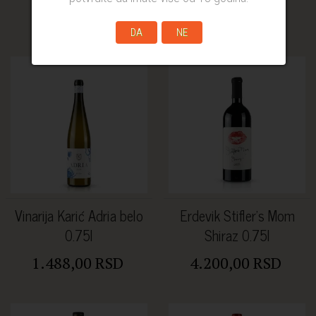
1.980,00 RSD
1.752,00 RSD
DA
NE
Vinarija Karić Adria belo
Erdevik Stifler's Mom
0.75l
Shiraz 0.75l
1.488,00 RSD
4.200,00 RSD