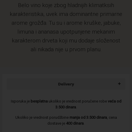
Belo vino koje zbog hladnijih klimatksih
karakteristika, uvek ima dominantne primarne
arome grožđa. Tu su i arome kruške, jabuke,
limuna i ananasa upotpunjene mekanim
karakterom drveta koji mu dodaje složenost
ali nikada nije u prvom planu.
+
Delivery
Isporuka je
besplatna
ukoliko je vrednost poručene robe
veća od
3.500 dinara
.
Ukoliko je vrednost porudžbine
manja od 3.500 dinara
, cena
dostave je
400 dinara
.