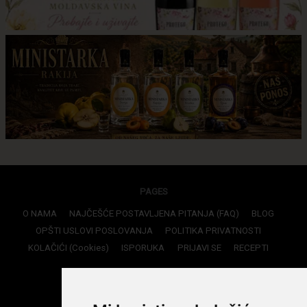
PAGES
O NAMA
NAJČEŠĆE POSTAVLJENA PITANJA (FAQ)
BLOG
OPŠTI USLOVI POSLOVANJA
POLITIKA PRIVATNOSTI
KOLAČIĆI (Cookies)
ISPORUKA
PRIJAVI SE
RECEPTI
CONTACTS