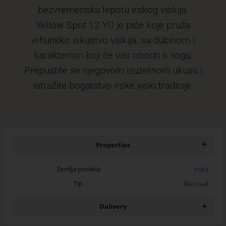
bezvremensku lepotu irskog viskija.
Yellow Spot 12 YO je piće koje pruža
vrhunsko iskustvo viskija, sa dubinom i
karakterom koji će vas oboriti s nogu.
Prepustite se njegovom izuzetnom ukusu i
istražite bogatstvo irske viski tradicije.
+
Properties
Zemlja porekla
Irska
Tip
Blended
+
Delivery