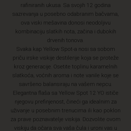
rafiniranih ukusa. Sa svojih 12 godina
sazrevanja u posebno odabranim bačvama,
ova viski mešavina donosi neodoljivu
kombinaciju slatkih nota, začina i dubokih
drvenih tonova.
Svaka kap Yellow Spot-a nosi sa sobom
priču irske viskije destilerije koja se proteže
kroz generacije. Osetite toplinu karamelnih
slatkoća, voćnih aroma i note vanile koje se
savršeno balansiraju na vašem nepcu.
Elegantna flaša sa Yellow Spot 12 YO ističe
njegovu prefinjenost, čineći ga idealnim za
uživanje u posebnim trenucima ili kao poklon
za prave poznavatelje viskija. Dozvolite ovom
viskiju da očara sva vaša čula i uroni vas u