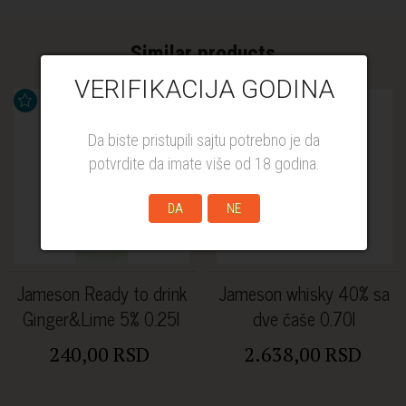
Similar products
VERIFIKACIJA GODINA
Da biste pristupili sajtu potrebno je da
potvrdite da imate više od 18 godina.
DA
NE
Jameson Ready to drink
Jameson whisky 40% sa
Ginger&Lime 5% 0.25l
dve čaše 0.70l
240,00 RSD
2.638,00 RSD