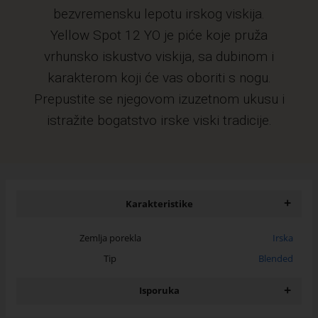
bezvremensku lepotu irskog viskija.
Yellow Spot 12 YO je piće koje pruža
vrhunsko iskustvo viskija, sa dubinom i
karakterom koji će vas oboriti s nogu.
Prepustite se njegovom izuzetnom ukusu i
istražite bogatstvo irske viski tradicije.
+
Karakteristike
Zemlja porekla
Irska
Tip
Blended
+
Isporuka