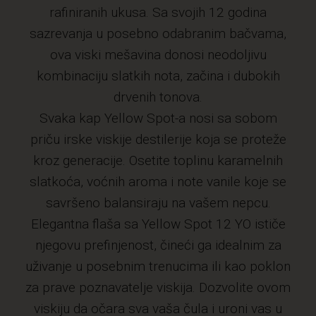
rafiniranih ukusa. Sa svojih 12 godina
sazrevanja u posebno odabranim bačvama,
ova viski mešavina donosi neodoljivu
kombinaciju slatkih nota, začina i dubokih
drvenih tonova.
Svaka kap Yellow Spot-a nosi sa sobom
priču irske viskije destilerije koja se proteže
kroz generacije. Osetite toplinu karamelnih
slatkoća, voćnih aroma i note vanile koje se
savršeno balansiraju na vašem nepcu.
Elegantna flaša sa Yellow Spot 12 YO ističe
njegovu prefinjenost, čineći ga idealnim za
uživanje u posebnim trenucima ili kao poklon
za prave poznavatelje viskija. Dozvolite ovom
viskiju da očara sva vaša čula i uroni vas u