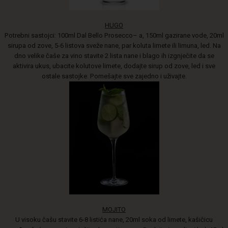
HUGO
Potrebni sastojci: 100ml
Dal Bello Prosecco– a, 150ml gazirane vode, 20ml
sirupa od zove, 5-6 listova sveže nane, par koluta limete ili limuna, led. Na
dno velike čaše za vino stavite 2 lista nane i blago ih izgnječite da se
aktivira ukus, ubacite kolutove limete, dodajte sirup od zove, led i sve
ostale sastojke. Pomešajte sve zajedno i uživajte.
MOJITO
U visoku čašu stavite 6-8 listića nane, 20ml soka od limete, kašičicu