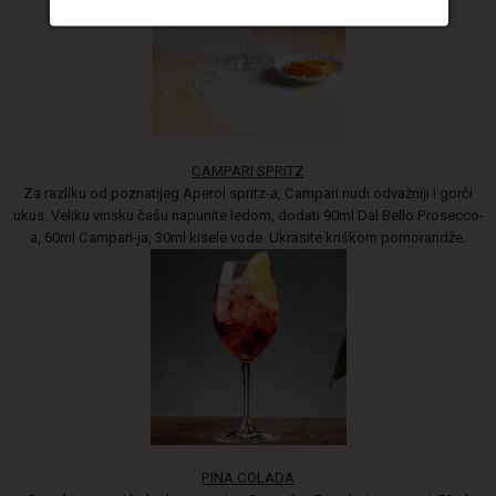
CAMPARI SPRITZ
Za razliku od poznatijeg Aperol spritz-a, Campari nudi odvažniji i gorči
ukus. Veliku vinsku čašu napunite ledom, dodati 90ml Dal Bello Prosecco-
a, 60ml Campari-ja, 30ml kisele vode. Ukrasite kriškom pomorandže.
PINA COLADA