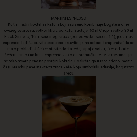
MARTINI ESPRESSO
Kultni hladni koktel sa kafom koji savršeno kombinuje bogate arome
svežeg espressa, votke i likera od kafe. Sastojci 50ml Chopin votke, 30ml
Black Sinner-a, 10ml šećernog sirupa (odnos vode i šećera 1:1), jedan jak
espresso, led. Napravite espresso ostavite ga na sobnoj temperaturi da se
malo prohladi. U šejker stavite dosta leda, sipajte votku, liker od kafe,
šećerni sirup i na kraju espresso. Jako ga promućkajte 15-20 sekundi, jer
se tako stvara pena na površini koktela. Poslužite ga u rashlađenoj martini
čaši. Na vrhu pene stavite tri zrnca kafe, koja simbolišu zdravlje, bogatstvo
i sreću.