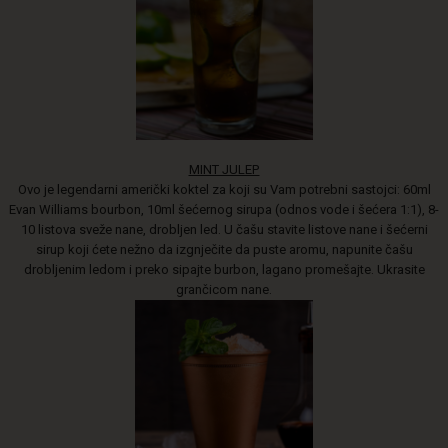
MINT JULEP
Ovo je legendarni američki koktel za koji su Vam potrebni sastojci: 60ml
Evan Williams bourbon, 10ml šećernog sirupa (odnos vode i šećera 1:1), 8-
10 listova sveže nane, drobljen led. U čašu stavite listove nane i šećerni
sirup koji ćete nežno da izgnječite da puste aromu, napunite čašu
drobljenim ledom i preko sipajte burbon, lagano promešajte. Ukrasite
grančicom nane.