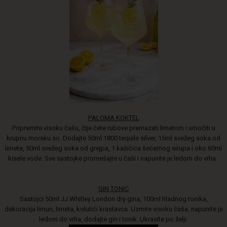
PALOMA KOKTEL
Pripremite visoku čašu, čije ćete rubove premazati limetom i umočiti u
krupnu morsku so. Dodajte 50ml 1800 tequile silver, 15ml svežeg soka od
limete, 50ml svežeg soka od grejpa, 1 kašičica šećernog sirupa i oko 60ml
kisele vode. Sve sastojke promešajte u čaši i napunite je ledom do vrha.
GIN TONIC
Sastojci 50ml JJ Whitley London dry gina, 100ml hladnog tonika,
dekoracija limun, limeta, kolutići krastavca. Uzmite visoku čaša, napunite je
ledom do vrha, dodajte gin i tonik. Ukrasite po želji.