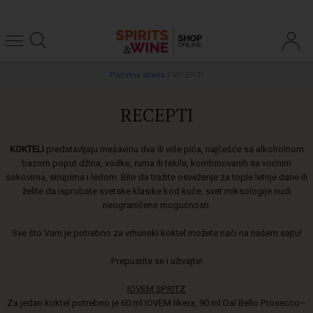
Početna strana
/
RECEPTI
RECEPTI
KOKTELI
predstavljaju mešavinu dva ili više pića, najčešće sa alkoholnom
bazom poput džina, vodke, ruma ili tekile, kombinovanih sa voćnim
sokovima, sirupima i ledom. Bilo da tražite osveženje za tople letnje dane ili
želite da isprobate svetske klasike kod kuće, svet miksologije nudi
neograničene mogućnosti.
Sve što Vam je potrebno za vrhunski koktel možete naći na našem sajtu!
Prepustite se i uživajte!
IOVEM SPRITZ
Za jedan koktel potrebno je 60 ml IOVEM likera, 90 ml Dal Bello Prosecco–