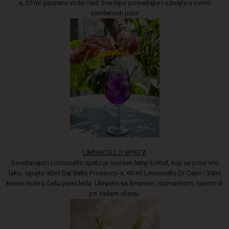
a, 30 ml gazirane vode i led. Sve lepo pomešajte i uzivajte u ovom
savršenom piću!
LIMONCELLO SPRITZ
Osvežavajući Limoncello spritz je savršen letnji koktel, koji se pravi vrlo
lako, sipajte 90ml Dal Bello Prosecco-a, 60 ml Limoncello Di Capri i 30ml
kisele vode u čašu punu leda. Ukrasite sa limunom, ruzmarinom, nanom ili
po Vašem ukusu.