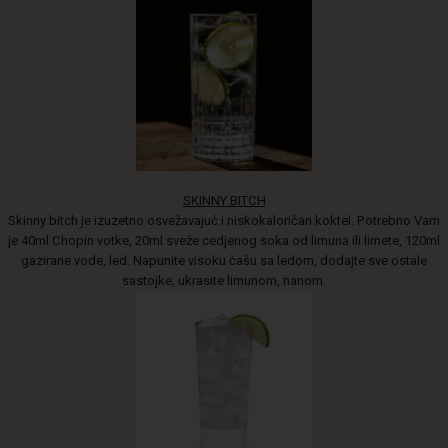
SKINNY BITCH
Skinny bitch je izuzetno osvežavajuć i niskokaloričan koktel. Potrebno Vam
je 40ml Chopin votke, 20ml sveže cedjenog soka od limuna ili limete, 120ml
gazirane vode, led. Napunite visoku čašu sa ledom, dodajte sve ostale
sastojke, ukrasite limunom, nanom.