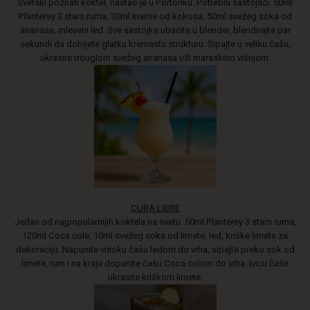
Svetski poznati koktel, nastao je u Portoriku. Potrebni sastojsci: 50ml
Planterey 3 stars ruma, 30ml kreme od kokosa, 50ml svežeg soka od
ananasa, mleveni led. Sve sastojke ubacite u blender, blendirajte par
sekundi da dobijete glatku kremastu strukturu. Sipajte u veliku čašu,
ukrasite trouglom svežeg ananasa i/ili maraskino višnjom.
CUBA LIBRE
Jedan od najpopularnijih koktela na svetu. 50ml Planterey 3 stars ruma,
120ml Coca cole, 10ml svežeg soka od limete, led, kriške limete za
dekoraciju. Napunite visoku čašu ledom do vrha, sipajte preko sok od
limete, rum i na kraju dopunite čašu Coca colom do vrha. Ivicu čaše
ukrasite kriškom limete.