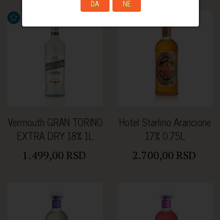
DA
NE
Vermouth GRAN TORINO
Hotel Starlino Arancione
EXTRA DRY 18% 1L
17% 0.75L
1.499,00 RSD
2.700,00 RSD