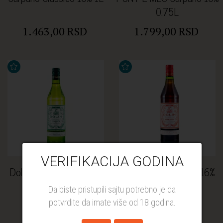
0.75L
1.463,00 RSD
1.799,00 RSD
VERIFIKACIJA GODINA
Dolin Dry vermouth 16%
Dolin Rouge vermut 16%
0.75L
0,75L
Da biste pristupili sajtu potrebno je da
potvrdite da imate više od 18 godina.
1.589,00 RSD
1.589,00 RSD