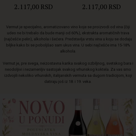
16% 0.75L
16% 0.75L
2.117,00 RSD
2.117,00 RSD
Vermut je specijalno, aromatizovano vino koje se proizvodi od vina (čiji
udeo ne bi trebalo da bude manji od 60%), ekstrakta aromatičnih trava
(najčešće pelin), alkohola i šećera. Predstavlja vrstu vina u koju se dodaju
biljke kako bi se poboljšao sam ukus vina. U sebi najčešće ima 15-18%
alkohola.
Vermut je, pre svega, neizostavna karika svakog ozbiljnog, svetskog bara i
neodoljivi i nezamenljiv sastojak svakog vrhunskog koktela. Za vas smo
izdvojili nekoliko vrhunskih, italijanskih vermuta sa dugom tradicijom, koji
datiraju još iz 18. i 19. veka.