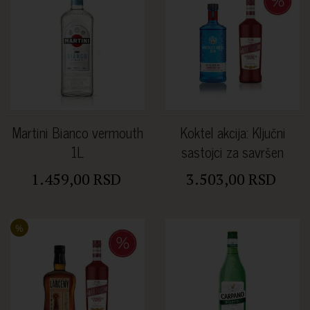
Martini Bianco vermouth
Koktel akcija: Ključni
1L
sastojci za savršen
Negroni
1.459,00 RSD
3.503,00 RSD
%