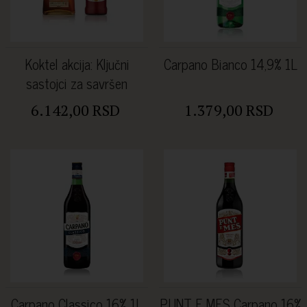
Koktel akcija: Ključni
Carpano Bianco 14,9% 1L
sastojci za savršen
Manhattan
6.142,00 RSD
1.379,00 RSD
Carpano Classico 16% 1L
PUNT E MES Carpano 16%