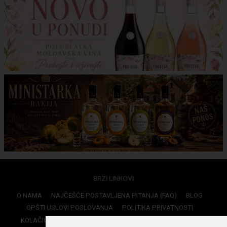
BRZI LINKOVI
O NAMA
NAJČEŠĆE POSTAVLJENA PITANJA (FAQ)
BLOG
OPŠTI USLOVI POSLOVANJA
POLITIKA PRIVATNOSTI
KOLAČIĆI (Cookies)
ISPORUKA
PRIJAVI SE
RECEPTI