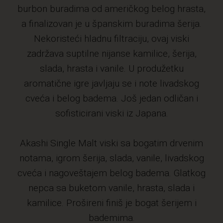
burbon buradima od američkog belog hrasta,
a finalizovan je u španskim buradima šerija.
Nekoristeći hladnu filtraciju, ovaj viski
zadržava suptilne nijanse kamilice, šerija,
slada, hrasta i vanile. U produžetku
aromatične igre javljaju se i note livadskog
cveća i belog badema. Još jedan odličan i
sofisticirani viski iz Japana.
Akashi Single Malt viski sa bogatim drvenim
notama, igrom šerija, slada, vanile, livadskog
cveća i nagoveštajem belog badema. Glatkog
nepca sa buketom vanile, hrasta, slada i
kamilice. Prošireni finiš je bogat šerijem i
bademima.