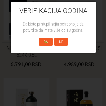
VERIFIKACIJA GODINA
Da biste pristupili sajtu potrebno je da
potvrdite da imate više od 18 godina.
DA
NE
Nikka From the Barrel
Akashi Blended 40% 0.5L
51,4% 0.5L
6.791,00 RSD
4.989,00 RSD