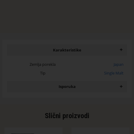
+
Karakteristike
Zemlja porekla
Japan
Tip
Single Malt
+
Isporuka
Slični proizvodi