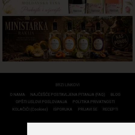
BRZI LINKOVI
O NAMA
NAJČEŠĆE POSTAVLJENA PITANJA (FAQ)
BLOG
OPŠTI USLOVI POSLOVANJA
POLITIKA PRIVATNOSTI
KOLAČIĆI (Cookies)
ISPORUKA
PRIJAVI SE
RECEPTI
KONTAKTI