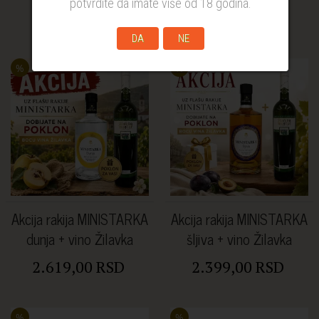
potvrdite da imate više od 18 godina.
2.619,00 RSD
2.619,00 RSD
DA
NE
%
%
Akcija rakija MINISTARKA
Akcija rakija MINISTARKA
dunja + vino Žilavka
šljiva + vino Žilavka
2.619,00 RSD
2.399,00 RSD
%
%