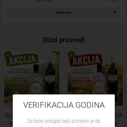
+
Isporuka
Slični proizvodi
%
%
VERIFIKACIJA GODINA
Akcija rakija MINISTARKA
Akcija rakija MINISTARKA
Da biste pristupili sajtu potrebno je da
kruška + vino Žilavka
kajsija + vino Žilavka