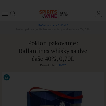
Početna strana
/
VISKI
/
Poklon pakovanje: Ballantines whisky sa dve čaše 40%, 0,70L
Poklon pakovanje:
Ballantines whisky sa dve
čaše 40%, 0,70L
Kataloški broj:
10027