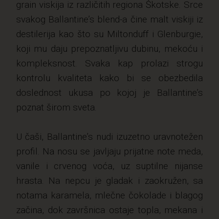
grain viskija iz različitih regiona Škotske. Srce
svakog Ballantine’s blend-a čine malt viskiji iz
destilerija kao što su Miltonduff i Glenburgie,
koji mu daju prepoznatljivu dubinu, mekoću i
kompleksnost. Svaka kap prolazi strogu
kontrolu kvaliteta kako bi se obezbedila
doslednost ukusa po kojoj je Ballantine’s
poznat širom sveta.
U čaši, Ballantine’s nudi izuzetno uravnotežen
profil. Na nosu se javljaju prijatne note meda,
vanile i crvenog voća, uz suptilne nijanse
hrasta. Na nepcu je gladak i zaokružen, sa
notama karamela, mlečne čokolade i blagog
začina, dok završnica ostaje topla, mekana i