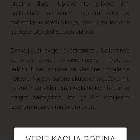
prijatno duga. Upravo ta pitkost čini
Ballantine’s savršenim izborom kako za
početnike u svetu viskija, tako i za iskusne
ljubitelje blended Scotch stilova.
Zahvaljujući svojoj svestranosti, Ballantine’s
se može uživati na više načina – čist, sa
ledom ili kao osnova za klasične i moderne
koktele. Njegov balans ukusa omogućava mu
da zadrži karakter čak i kada se kombinuje sa
drugim sastojcima, što ga čini omiljenim
izborom u barovima širom sveta.
VERIFIKACIJA GODINA