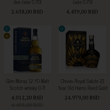
dve čaše 0.70l
čaše 0.70l
2.638,00 RSD
4.439,00 RSD
%
Glen Moray 12 YO Malt
Chivas Royal Salute 21
Scotch whisky 0.7l
Year Old Harris Reed Gold
Edition 40% 0.70l
4.012,20 RSD
24.979,00 RSD
4.458,00 RSD