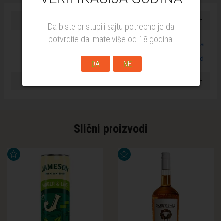
+
Karakteristike
Da biste pristupili sajtu potrebno je da
potvrdite da imate više od 18 godina.
Zemlja porekla
Škotska
Tip
Blended
DA
NE
+
Isporuka
Slični proizvodi