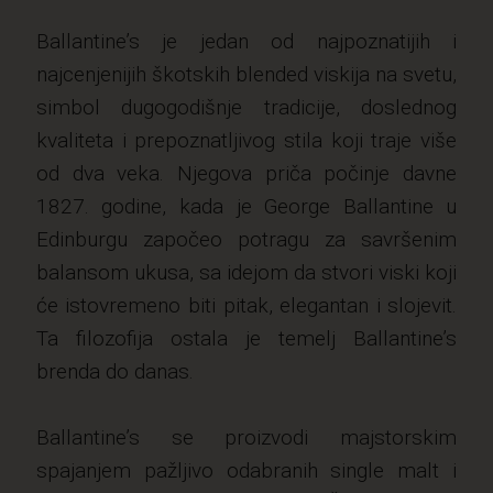
Ballantine’s je jedan od najpoznatijih i
najcenjenijih škotskih blended viskija na svetu,
simbol dugogodišnje tradicije, doslednog
kvaliteta i prepoznatljivog stila koji traje više
od dva veka. Njegova priča počinje davne
1827. godine, kada je George Ballantine u
Edinburgu započeo potragu za savršenim
balansom ukusa, sa idejom da stvori viski koji
će istovremeno biti pitak, elegantan i slojevit.
Ta filozofija ostala je temelj Ballantine’s
brenda do danas.
Ballantine’s se proizvodi majstorskim
spajanjem pažljivo odabranih single malt i