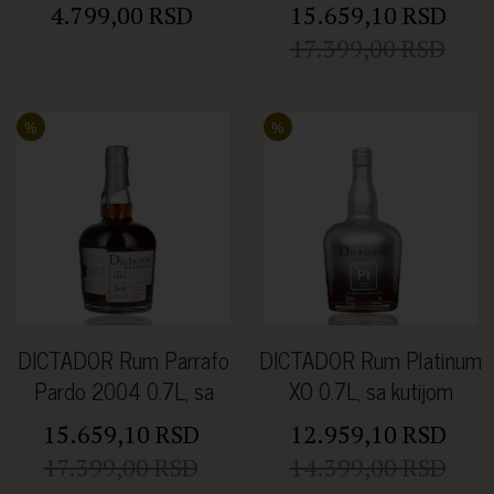
kutijom
4.799,00 RSD
15.659,10 RSD
17.399,00 RSD
%
%
DICTADOR Rum Parrafo
DICTADOR Rum Platinum
Pardo 2004 0.7L, sa
XO 0.7L, sa kutijom
kutijom
15.659,10 RSD
12.959,10 RSD
17.399,00 RSD
14.399,00 RSD