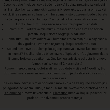
šećerne trske (melase i soka šećerne trske) i dolazi pretežno iz karipskih
ali i iz nekoliko južnoameričkih zemalja. Njegov ukus, boja i aroma zavisi
od dužine sazrevanja u hrastovim buradima – što duže rum bude u buretu
to će njegova boja biti tamnija. Postoji nekoliko osnovnih vrsta rumova:
Light ili beli rum – najčešće se koristi za pripremu koktela
Zlatni rum – odležava minimum 6 meseci zbog čega ima specifičnu
jantarnu boju i dosta bogatiji i slađi ukus
Tamni rum – najduže odležava u buradima i to najmanje 3, a najčešće 5
do 7 godina, i zato ima najtamniju boju i prodoran ukus
Spiced rum –sve popularnija kategorija rumova u svetu, koji mora imati
minimum 37.5% alkohola da bi se nazivao “spiced rum”, uglavnom zlatne
ili tamne boje sa dodatkom začina koji ga izdvajaju od ostalih rumova
(cimet, vanila, karanfilić, karamela...)
Rumovi neretko mogu odležavati i mnogo duže – više od 7 godina, što
doprinosi sve raznovrsnijem izboru rumova boljeg kvaliteta koji se mogu
naći širom sveta.
Za vas smo izdvojili široku ponudu rumova koja će zasigurno zadovoljiti i
prilagodoti se vašem ukusu, a među njima su i svetski top brendovi poput
Diplomatico
rumova iz Venecuele i
Plantation
rumova, koji su posebni jer
prolaze kroz dvostruki proces starenja.