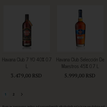
Havana Club 7 YO 40% 0.7
Havana Club Selección De
L
Maestros 45% 0.7 L
3.479,00 RSD
5.999,00 RSD
1
2
Rum je zasigurno jedno od najomiljenijih alkoholnih pića koje se dobija od