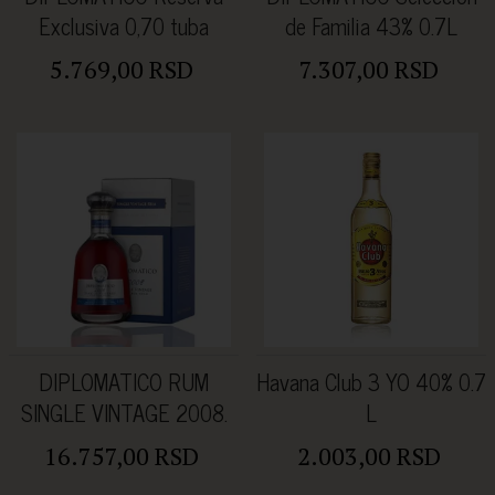
Exclusiva 0,70 tuba
de Familia 43% 0.7L
5.769,00 RSD
7.307,00 RSD
DIPLOMATICO RUM
Havana Club 3 YO 40% 0.7
SINGLE VINTAGE 2008.
L
0.70L 43%Vol.
16.757,00 RSD
2.003,00 RSD