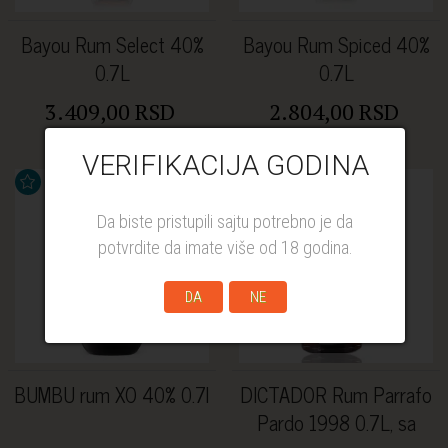
Bayou Rum Select 40%
Bayou Rum Spiced 40%
0.7L
0.7L
3.409,00 RSD
2.804,00 RSD
VERIFIKACIJA GODINA
%
Da biste pristupili sajtu potrebno je da
potvrdite da imate više od 18 godina.
DA
NE
BUMBU rum XO 40% 0.7l
DICTADOR Rum Parrafo
Pardo 1998 0.7L, sa