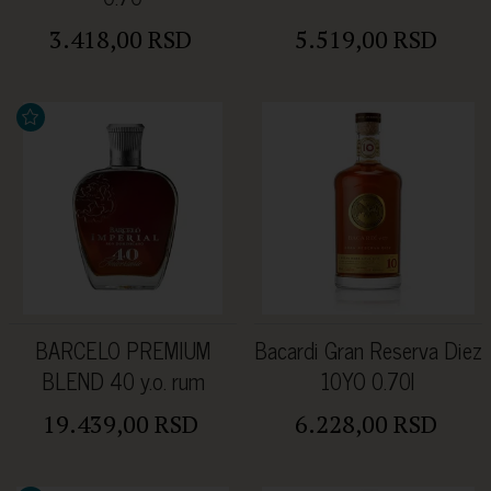
3.418,00 RSD
5.519,00 RSD
BARCELO PREMIUM
Bacardi Gran Reserva Diez
BLEND 40 y.o. rum
10YO 0.70l
43%Alc 0.7l u kutiji
19.439,00 RSD
6.228,00 RSD