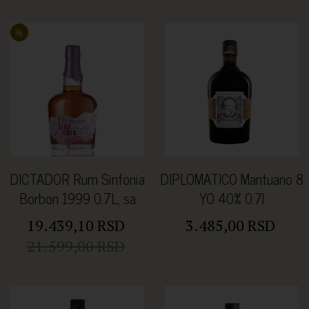
%
DICTADOR Rum Sinfonia
DIPLOMATICO Mantuano 8
Borbon 1999 0.7L, sa
YO 40% 0.7l
kutijom
19.439,10 RSD
3.485,00 RSD
21.599,00 RSD