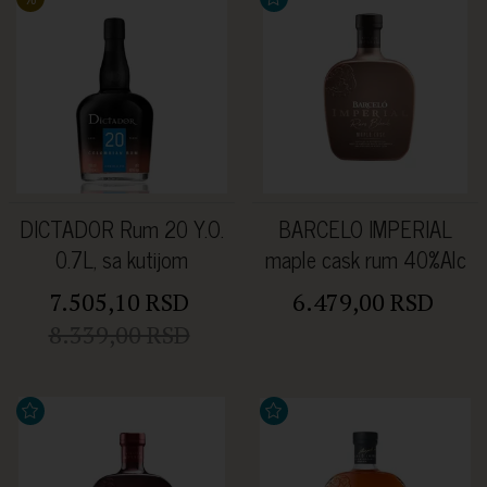
DICTADOR Rum 20 Y.O.
BARCELO IMPERIAL
0.7L, sa kutijom
maple cask rum 40%Alc
0.7l u kutiji
7.505,10 RSD
6.479,00 RSD
8.339,00 RSD