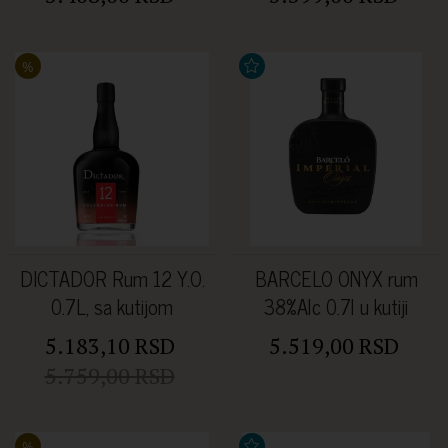
%
DICTADOR Rum 12 Y.O.
BARCELO ONYX rum
0.7L, sa kutijom
38%Alc 0.7l u kutiji
5.183,10 RSD
5.519,00 RSD
5.759,00 RSD
%