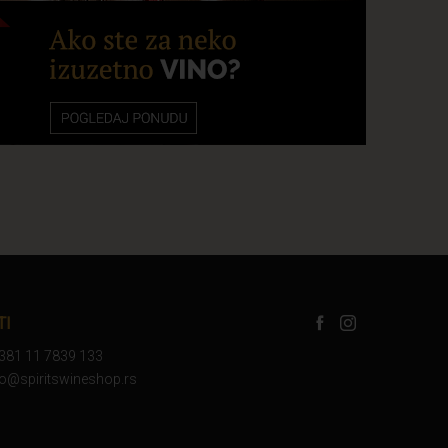
TI
+381 11 7839 133
nfo@spiritswineshop.rs