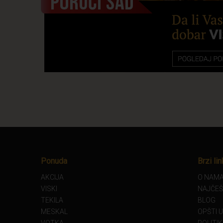
Ponuda
Brzi lin
AKCIJA
O NAM
VISKI
NAJČEŠ
TEKILA
BLOG
MESKAL
OPŠTI 