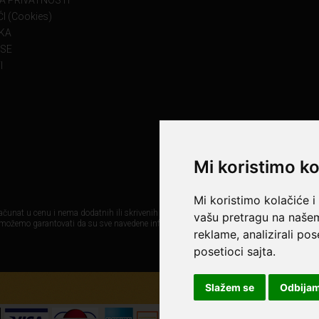
KA PRIVATNOSTI
I (Cookies)
KA
 SE
I
Mi koristimo ko
Mi koristimo kolačiće i
čunat u cenu i nema dodatnih ili skrivenih troškova. Mi maksimalno koristimo sve svoj
vašu pretragu na našem 
 možemo garantovati da su sve navedene informacije i fotografije proizvoda na ovom sa
reklame, analizirali po
posetioci sajta.
Slažem se
Odbija