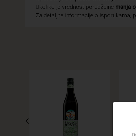
Ukoliko je vrednost porudžbine
manja o
Za detaljne informacije o isporukama, 
D