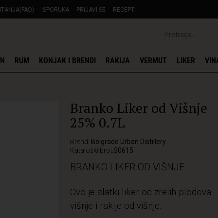
ITANJA(FAQ)
ISPORUKA
PRIJAVI SE
RECEPTI
IN
RUM
KONJAK I BRENDI
RAKIJA
VERMUT
LIKER
VIN
Branko Liker od Višnje
25% 0.7L
Brend:
Belgrade Urban Distillery
Kataloški broj:
S0615
BRANKO LIKER OD VIŠNJE
Ovo je slatki liker od zrelih plodova
višnje i rakije od višnje.