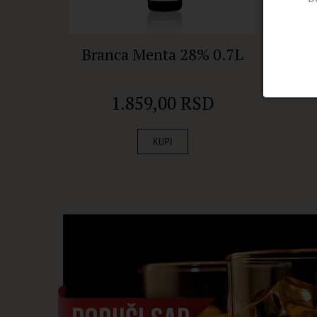
Branca Menta 28% 0.7L
Ama
1.859,00 RSD
KUPI