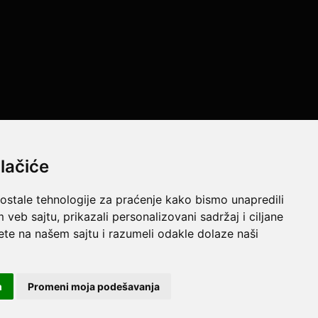
lačiće
 ostale tehnologije za praćenje kako bismo unapredili
e resurse da Vam svi artikli na ovom sajtu budu prikazani sa
veb sajtu, prikazali personalizovani sadržaj i ciljane
jtu u potpunosti ispravne.
sete na našem sajtu i razumeli odakle dolaze naši
m
Promeni moja podešavanja
Powered by
GombaShop™