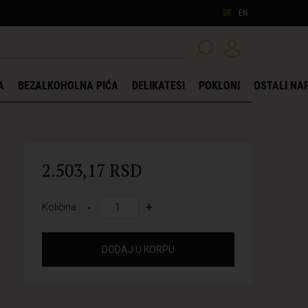
SR
EN
A
BEZALKOHOLNA PIĆA
DELIKATESI
POKLONI
OSTALI NAP
2.503,17 RSD
-
+
Količina
DODAJ U KORPU