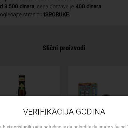
d 3.500 dinara
, cena dostave je
400 dinara
.
pogledajte stranicu
ISPORUKE
.
Slični proizvodi
VERIFIKACIJA GODINA
a biste pristupili sajtu potrebno je da potvrdite da imate više od 