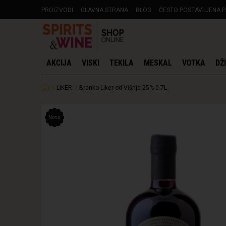
PROIZVODI
GLAVNA STRANA
BLOG
ČESTO POSTAVLJENA P
AKCIJA
VISKI
TEKILA
MESKAL
VOTKA
DŽ
LIKER
Branko Liker od Višnje 25% 0.7L
Novo