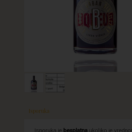
Isporuka
Isporuka je
besplatna
ukoliko je vredn