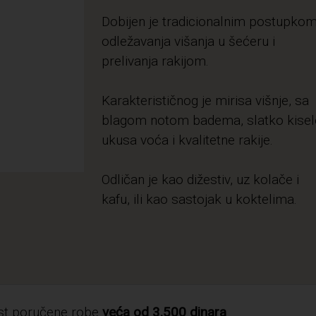
Dobijen je tradicionalnim postupko
odležavanja višanja u šećeru i
prelivanja rakijom.
Karakterističnog je mirisa višnje, sa
blagom notom badema, slatko kise
ukusa voća i kvalitetne rakije.
Odličan je kao dižestiv, uz kolače i
kafu, ili kao sastojak u koktelima.
ost poručene robe
veća od 3.500 dinara
.