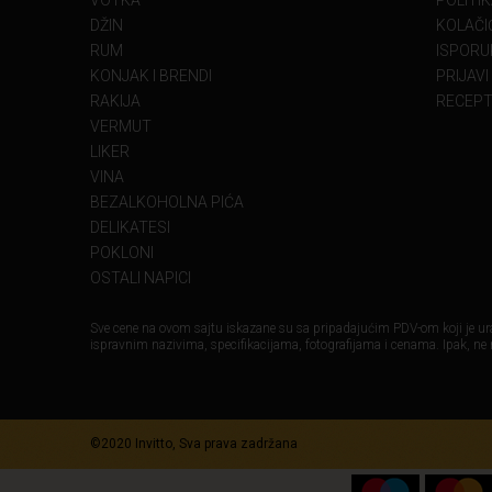
VOTKA
POLITI
DŽIN
KOLAČIĆ
RUM
ISPORU
KONJAK I BRENDI
PRIJAVI
RAKIJA
RECEPT
VERMUT
LIKER
VINA
BEZALKOHOLNA PIĆA
DELIKATESI
POKLONI
OSTALI NAPICI
Sve cene na ovom sajtu iskazane su sa pripadajućim PDV-om koji je ura
ispravnim nazivima, specifikacijama, fotografijama i cenama. Ipak, ne
©2020 Invitto, Sva prava zadržana