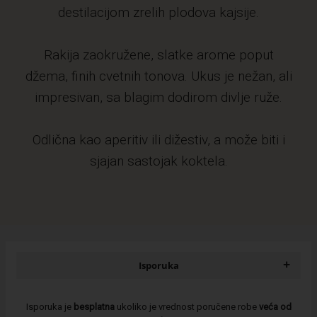
destilacijom zrelih plodova kajsije.
Rakija zaokružene, slatke arome poput
džema, finih cvetnih tonova. Ukus je nežan, ali
impresivan, sa blagim dodirom divlje ruže.
Odlična kao aperitiv ili dižestiv, a može biti i
sjajan sastojak koktela.
+
Isporuka
Isporuka je
besplatna
ukoliko je vrednost poručene robe
veća od