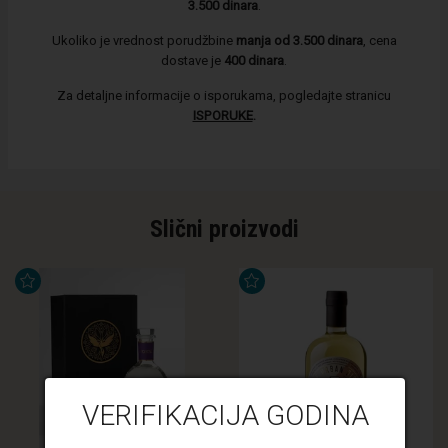
3.500 dinara
.
Ukoliko je vrednost porudžbine
manja od 3.500 dinara
, cena
dostave je
400 dinara
.
Za detaljne informacije o isporukama, pogledajte stranicu
ISPORUKE
.
Slični proizvodi
VERIFIKACIJA GODINA