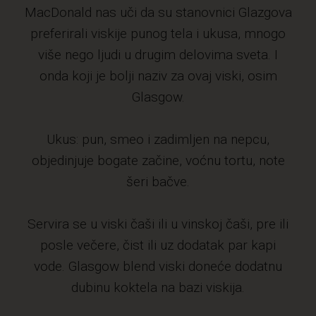
MacDonald nas uči da su stanovnici Glazgova
preferirali viskije punog tela i ukusa, mnogo
više nego ljudi u drugim delovima sveta. I
onda koji je bolji naziv za ovaj viski, osim
Glasgow.
Ukus: pun, smeo i zadimljen na nepcu,
objedinjuje bogate začine, voćnu tortu, note
šeri bačve.
Servira se u viski čaši ili u vinskoj čaši, pre ili
posle večere, čist ili uz dodatak par kapi
vode. Glasgow blend viski doneće dodatnu
dubinu koktela na bazi viskija.