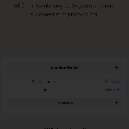
Odličan u kombinaciji sa bogatim sirevima i
suvomesnatim proizvodima.
+
Karakteristike
Zemlja porekla
Škotska
Tip
Blended
+
Isporuka