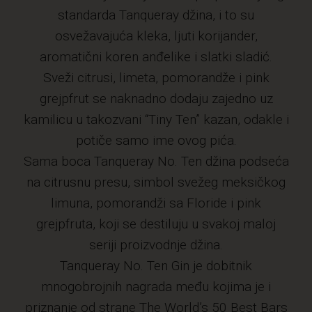
standarda Tanqueray džina, i to su
osvežavajuća kleka, ljuti korijander,
aromatični koren anđelike i slatki sladić.
Sveži citrusi, limeta, pomorandže i pink
grejpfrut se naknadno dodaju zajedno uz
kamilicu u takozvani “Tiny Ten” kazan, odakle i
potiče samo ime ovog pića.
Sama boca Tanqueray No. Ten džina podseća
na citrusnu presu, simbol svežeg meksičkog
limuna, pomorandži sa Floride i pink
grejpfruta, koji se destiluju u svakoj maloj
seriji proizvodnje džina.
Tanqueray No. Ten Gin je dobitnik
mnogobrojnih nagrada među kojima je i
priznanje od strane The World’s 50 Best Bars