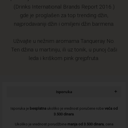
(Drinks International Brands Report 2016.)
gde je proglašen za top trending džin,
najprodavaniji džin i omiljeni džin barmena.
Uživajte u nežnim aromama Tanqueray No.
Ten džina u martiniju, ili uz tonik, u punoj čaši
leda i kriškom pink grejpfruta.
+
Isporuka
Isporuka je
besplatna
ukoliko je vrednost poručene robe
veća od
3.500 dinara
.
Ukoliko je vrednost porudžbine
manja od 3.500 dinara
, cena