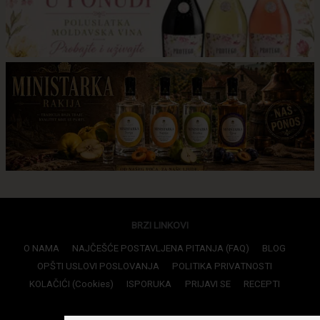
BRZI LINKOVI
O NAMA
NAJČEŠĆE POSTAVLJENA PITANJA (FAQ)
BLOG
OPŠTI USLOVI POSLOVANJA
POLITIKA PRIVATNOSTI
KOLAČIĆI (Cookies)
ISPORUKA
PRIJAVI SE
RECEPTI