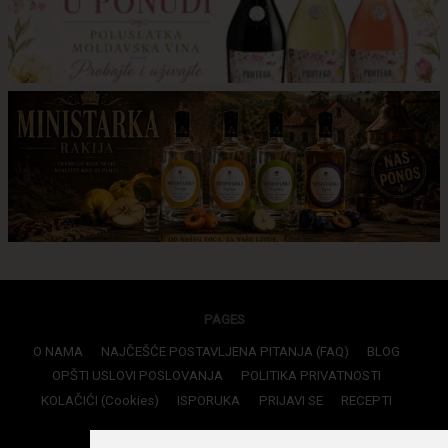
PAGES
O NAMA
NAJČEŠĆE POSTAVLJENA PITANJA (FAQ)
BLOG
OPŠTI USLOVI POSLOVANJA
POLITIKA PRIVATNOSTI
KOLAČIĆI (Cookies)
ISPORUKA
PRIJAVI SE
RECEPTI