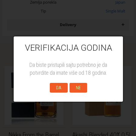
Zemlja porekla
Japan
Tip
Single Malt
+
Delivery
VERIFIKACIJA GODINA
Similar products
Da biste pristupili sajtu potrebno je da
potvrdite da imate više od 18 godina.
DA
NE
Nikka From the Barrel
Akashi Blended 40% 0.5L