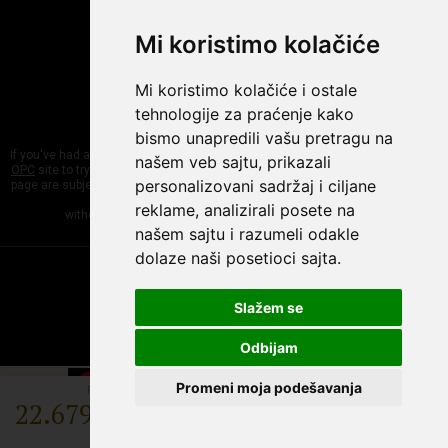
CONTACTS
Mi koristimo kolačiće
Phone:
+381 11 7839 133
E-mail:
Mi koristimo kolačiće i ostale
info@spiritswineshop.rs
tehnologije za praćenje kako
bismo unapredili vašu pretragu na
If you've had a problem with something you've bought online, you can use the
našem veb sajtu, prikazali
ОРС
site to try to reach an out-of-court settlement. All products, listed on this
personalizovani sadržaj i ciljane
page are subject to changes. The information on this website can be updated
at any time
reklame, analizirali posete na
without this being necessarily announced on the website.
našem sajtu i razumeli odakle
dolaze naši posetioci sajta.
Copyright © 2019. All Rights Reserved
powered by
GombaShop™
Slažem se
Odbijam
Promeni moja podešavanja
Price:
22.679,00 RSD
-
+
Buy