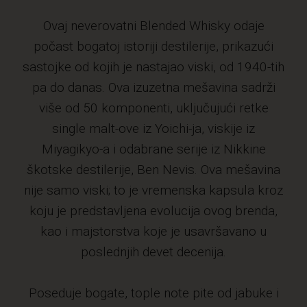
Ovaj neverovatni Blended Whisky odaje
počast bogatoj istoriji destilerije, prikazući
sastojke od kojih je nastajao viski, od 1940-tih
pa do danas. Ova izuzetna mešavina sadrži
više od 50 komponenti, uključujući retke
single malt-ove iz Yoichi-ja, viskije iz
Miyagikyo-a i odabrane serije iz Nikkine
škotske destilerije, Ben Nevis. Ova mešavina
nije samo viski; to je vremenska kapsula kroz
koju je predstavljena evolucija ovog brenda,
kao i majstorstva koje je usavršavano u
poslednjih devet decenija.
Poseduje bogate, tople note pite od jabuke i