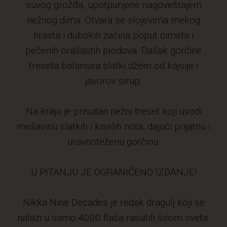
suvog grožđa, upotpunjene nagoveštajem
nežnog dima. Otvara se slojevima mekog
hrasta i dubokih začina poput cimeta i
pečenih orašastih plodova. Dašak gorčine
treseta balansira slatki džem od kajsije i
javorov sirup.
Na kraju je prisutan nežni treset koji uvodi
mešavinu slatkih i kiselih nota, dajući prijatnu i
uravnoteženu gorčinu.
U PITANJU JE OGRANIČENO IZDANJE!
Nikka Nine Decades je redak dragulj koji se
nalazi u samo 4000 flaša rasutih širom sveta.