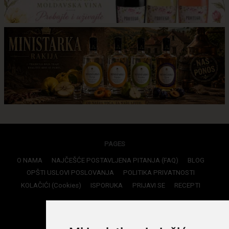
PAGES
O NAMA
NAJČEŠĆE POSTAVLJENA PITANJA (FAQ)
BLOG
OPŠTI USLOVI POSLOVANJA
POLITIKA PRIVATNOSTI
KOLAČIĆI (Cookies)
ISPORUKA
PRIJAVI SE
RECEPTI
CONTACTS