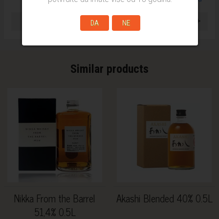
+
Delivery
DA
NE
Similar products
Nikka From the Barrel
Akashi Blended 40% 0.5L
51,4% 0.5L