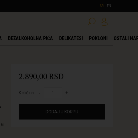
SR
EN
A
BEZALKOHOLNA PIĆA
DELIKATESI
POKLONI
OSTALI NAP
2.890,00 RSD
-
+
Količina
o
DODAJ U KORPU
ća