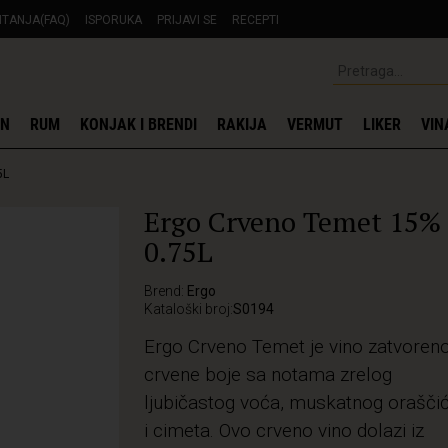
ITANJA(FAQ)
ISPORUKA
PRIJAVI SE
RECEPTI
IN
RUM
KONJAK I BRENDI
RAKIJA
VERMUT
LIKER
VIN
5L
Ergo Crveno Temet 15%
0.75L
Brend:
Ergo
Kataloški broj:
S0194
Ergo Crveno Temet je vino zatvoren
crvene boje sa notama zrelog
ljubičastog voća, muskatnog orašči
i cimeta. Ovo crveno vino dolazi iz