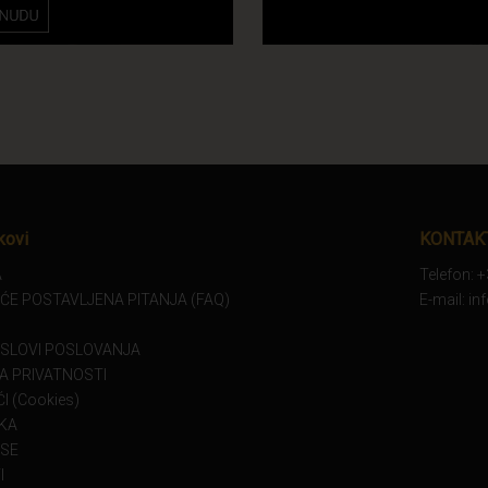
kovi
KONTAK
A
Telefon: 
ĆE POSTAVLJENA PITANJA (FAQ)
E-mail: i
USLOVI POSLOVANJA
KA PRIVATNOSTI
I (Cookies)
KA
 SE
I