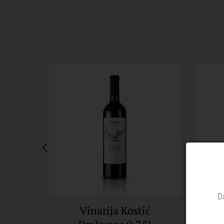
D
Vinarija Kostić
V