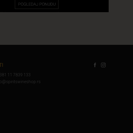
TI
+381 11 7839 133
nfo@spiritswineshop.rs