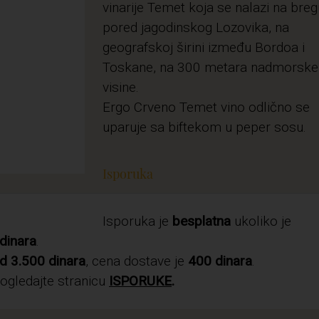
vinarije Temet koja se nalazi na breg
pored jagodinskog Lozovika, na
geografskoj širini između Bordoa i
Toskane, na 300 metara nadmorske
visine.
Ergo Crveno Temet vino odlično se
uparuje sa biftekom u peper sosu.
Isporuka
Isporuka je
besplatna
ukoliko je
dinara
.
d 3.500 dinara
, cena dostave je
400 dinara
.
pogledajte stranicu
ISPORUKE
.