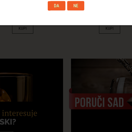
crvena 0.75l
belo 0.75l
DA
NE
1.752,00 RSD
1.488,00 RSD
KUPI
KUPI