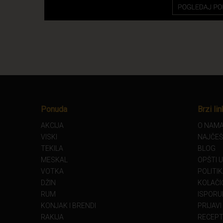
Ponuda
Brzi lin
AKCIJA
O NAM
VISKI
NAJČEŠ
TEKILA
BLOG
MESKAL
OPŠTI 
VOTKA
POLITI
DŽIN
KOLAČIĆ
RUM
ISPORU
KONJAK I BRENDI
PRIJAVI
RAKIJA
RECEPT