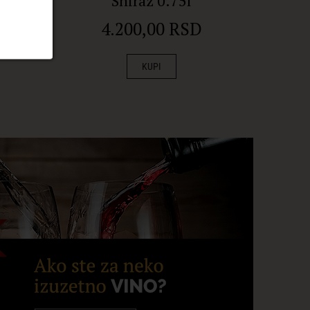
Shiraz 0.75l
4.200,00 RSD
KUPI