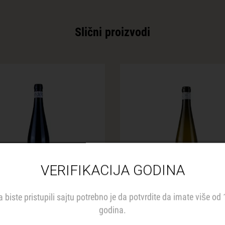
Slični proizvodi
VERIFIKACIJA GODINA
a biste pristupili sajtu potrebno je da potvrdite da imate više od 
inarija Karić Adria
Vinarija Karić Adr
godina.