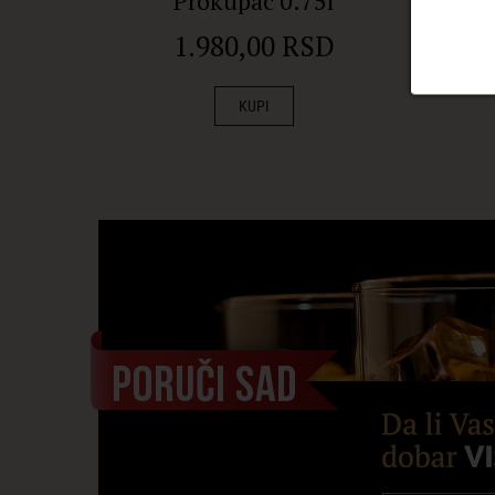
Prokupac 0.75l
1.980,00 RSD
KUPI