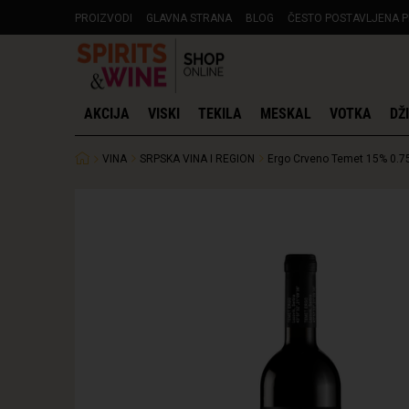
PROIZVODI
GLAVNA STRANA
BLOG
ČESTO POSTAVLJENA P
AKCIJA
VISKI
TEKILA
MESKAL
VOTKA
DŽ
VINA
SRPSKA VINA I REGION
Ergo Crveno Temet 15% 0.7