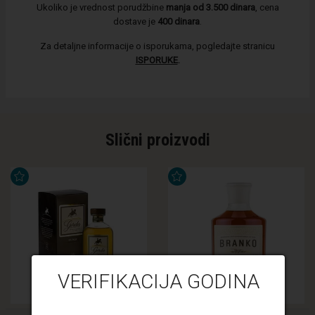
Ukoliko je vrednost porudžbine
manja od 3.500 dinara
, cena
dostave je
400 dinara
.
Za detaljne informacije o isporukama, pogledajte stranicu
ISPORUKE
.
Slični proizvodi
VERIFIKACIJA GODINA