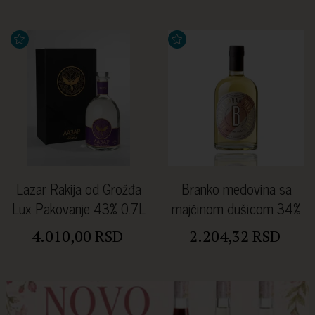
Lazar Rakija od Grožđa
Branko medovina sa
Lux Pakovanje 43% 0.7L
majčinom dušicom 34%
0.7L
4.010,00 RSD
2.204,32 RSD