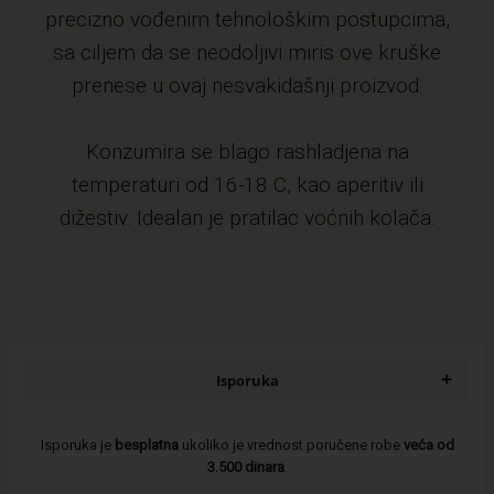
precizno vođenim tehnološkim postupcima,
sa ciljem da se neodoljivi miris ove kruške
prenese u ovaj nesvakidašnji proizvod.
Konzumira se blago rashladjena na
temperaturi od 16-18 C, kao aperitiv ili
dižestiv. Idealan je pratilac voćnih kolača.
+
Isporuka
Isporuka je
besplatna
ukoliko je vrednost poručene robe
veća od
3.500 dinara
.