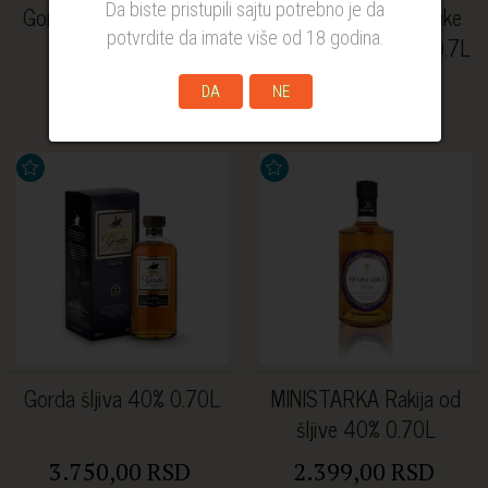
Da biste pristupili sajtu potrebno je da
Gorda dunja 40% 0.70L
Branko rakija od jabuke
potvrdite da imate više od 18 godina.
TRADITIONAL 40% 0.7L
3.750,00 RSD
2.195,08 RSD
DA
NE
Gorda šljiva 40% 0.70L
MINISTARKA Rakija od
šljive 40% 0.70L
3.750,00 RSD
2.399,00 RSD