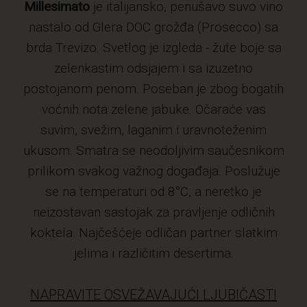
Millesimato
je italijansko, penušavo suvo vino
nastalo od Glera DOC grožđa (Prosecco) sa
brda Trevizo. Svetlog je izgleda - žute boje sa
zelenkastim odsjajem i sa izuzetno
postojanom penom. Poseban je zbog bogatih
voćnih nota zelene jabuke. Očaraće vas
suvim, svežim, laganim i uravnoteženim
ukusom. Smatra se neodoljivim saučesnikom
prilikom svakog važnog događaja. Poslužuje
se na temperaturi od 8°C, a neretko je
neizostavan sastojak za pravljenje odličnih
koktela. Najčešćeje odličan partner slatkim
jelima i različitim desertima.
NAPRAVITE OSVEŽAVAJUĆI LJUBIČASTI