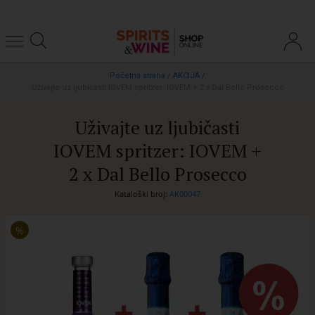
Početna strana
/
AKCIJA
/
Uživajte uz ljubičasti IOVEM spritzer: IOVEM + 2 x Dal Bello Prosecco
Uživajte uz ljubičasti
IOVEM spritzer: IOVEM +
2 x Dal Bello Prosecco
Kataloški broj:
AK00047
%