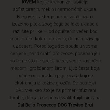
IOVEM
koji je kreiran za ljubitelje
sofisticiranih, mekih i harmoničnih ukusa.
Njegov karakter je nežan, zaokružen i
izuzetno pitak, zbog čega se lako uklapa u
različite prilike — od opuštenih večeri kod
kuće, preko koktel druženja, do finih uživanja
uz desert. Pored toga što spada u veoma
cenjene ,,hand craft” proizvode, poseban je i
po tome što ne sadrži šećer, već je zaslađen
medom i grožđanom širom. Ljubičasta boja
potiče od prirodnih pigmenata koji se
ekstrahuju iz kožice grožđa. Svi sastojci
IOVEM-a, kao što je na primer, infuzirani
đumbir, dobijaju se od najkvalitetnijih sirovina.
Dal Bello Prosecco DOC Treviso Brut