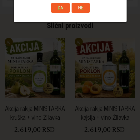
DA
NE
Slični proizvodi
%
%
Akcija rakija MINISTARKA
Akcija rakija MINISTARKA
kruška + vino Žilavka
kajsija + vino Žilavka
2.619,00 RSD
2.619,00 RSD