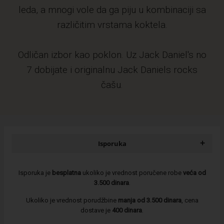
leda, a mnogi vole da ga piju u kombinaciji sa
različitim vrstama koktela.
Odličan izbor kao poklon. Uz Jack Daniel's no
7 dobijate i originalnu Jack Daniels rocks
čašu.
+
Isporuka
Isporuka je
besplatna
ukoliko je vrednost poručene robe
veća od
3.500 dinara
.
Ukoliko je vrednost porudžbine
manja od 3.500 dinara
, cena
dostave je
400 dinara
.