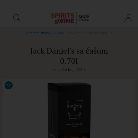
Početna strana
/
VISKI
/
Jack Daniel's sa čašom 0.70l
Jack Daniel's sa čašom
0.70l
Kataloški broj:
S0912