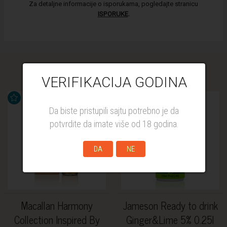
Za detaljne informacije o isporukama, pogledajte stranicu
ISPORUKE
.
Slični proizvodi
VERIFIKACIJA GODINA
Da biste pristupili sajtu potrebno je da
potvrdite da imate više od 18 godina.
DA
NE
Macallan Harmony
Jameson Ready to drink
Collection Inspired By
Ginger&Lime 5% 0.25l