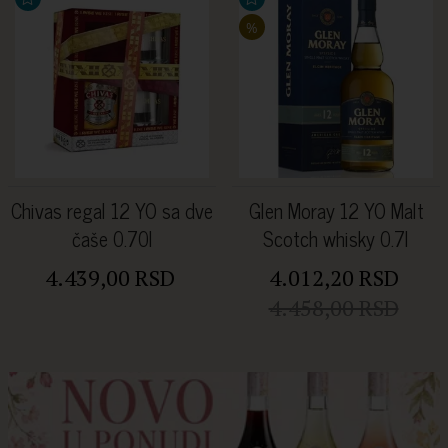
%
Chivas regal 12 YO sa dve
Glen Moray 12 YO Malt
čaše 0.70l
Scotch whisky 0.7l
4.439,00 RSD
4.012,20 RSD
4.458,00 RSD