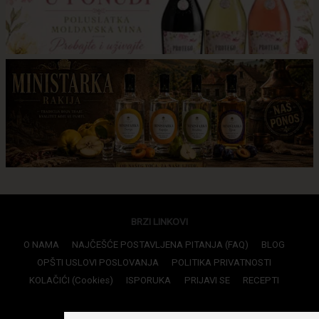
BRZI LINKOVI
O NAMA
NAJČEŠĆE POSTAVLJENA PITANJA (FAQ)
BLOG
OPŠTI USLOVI POSLOVANJA
POLITIKA PRIVATNOSTI
KOLAČIĆI (Cookies)
ISPORUKA
PRIJAVI SE
RECEPTI
KONTAKTI