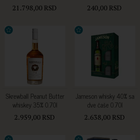
Phoenix Honey Orchid Tea
21.798,00 RSD
240,00 RSD
43.9% 0.70l
Skrewball Peanut Butter
Jameson whisky 40% sa
whiskey 35% 0.70l
dve čaše 0.70l
2.959,00 RSD
2.638,00 RSD