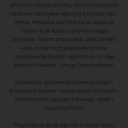
američkih viskija na svetu, stvoren od pažljivo
odabranih sastojaka-najboljeg kukuruza, raži i
ječma. Mešavina ovih žitarica se spaja sa
vodom koja dolazi iz pećine u krugu
Destilerije. Tokom proizvodnje Jack Daniel’s
viski prolazi kroz jedinstveni proces
omekšavanja drvenim ugljem koji mu daje
mekoću i karakter i čini ga Tenesi viskijem.
Karakteriše ga karamel aroma sa blagim
primesama banana i osvaja svojim kremasto-
izbalansiranim ukusom karamele, vanile i
nagorelog hrasta.
Preporuka je da se pije čist ili sa par kocki