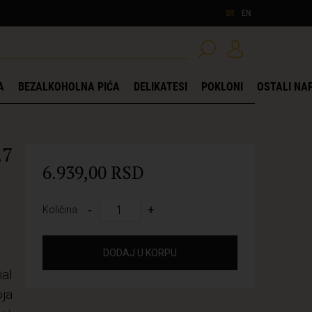
SR
EN
A
BEZALKOHOLNA PIĆA
DELIKATESI
POKLONI
OSTALI NAP
.7
6.939,00 RSD
-
+
Količina
DODAJ U KORPU
ial
oja