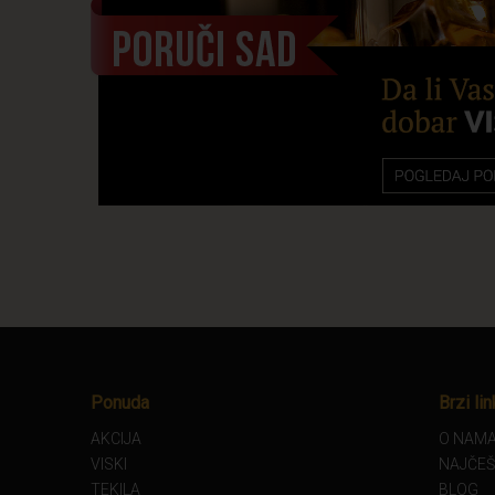
Ponuda
Brzi lin
AKCIJA
O NAM
VISKI
NAJČEŠ
TEKILA
BLOG