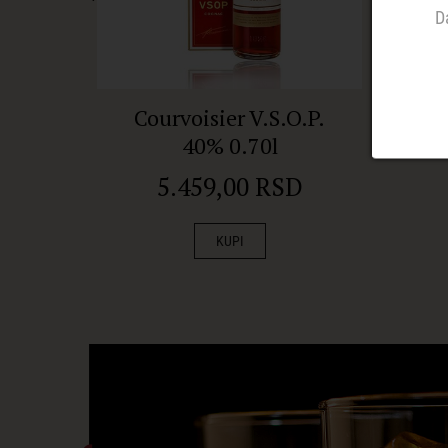
D
Courvoisier V.S.O.P.
Ar
40% 0.70l
5.459,00 RSD
KUPI