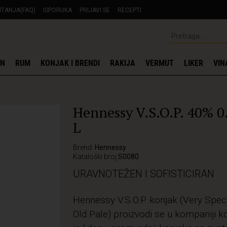
ITANJA(FAQ)
ISPORUKA
PRIJAVI SE
RECEPTI
IN
RUM
KONJAK I BRENDI
RAKIJA
VERMUT
LIKER
VIN
Hennessy V.S.O.P. 40% 0
L
Brend:
Hennessy
Kataloški broj:
S0080
URAVNOTEŽEN I SOFISTICIRAN
Hennessy V.S.O.P. konjak (Very Spec
Old Pale) proizvodi se u kompaniji k