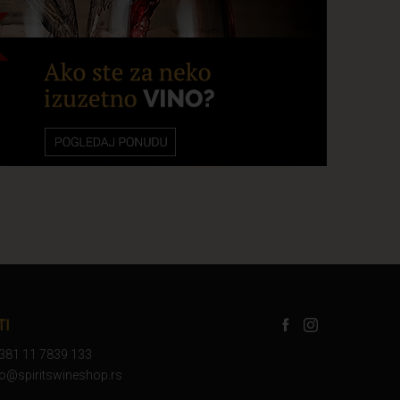
TI
+381 11 7839 133
nfo@spiritswineshop.rs