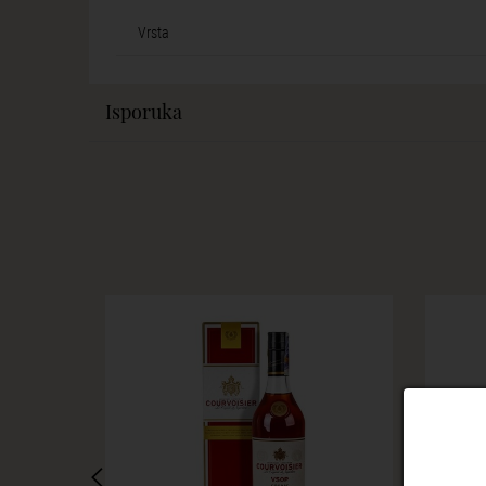
Vrsta
Isporuka