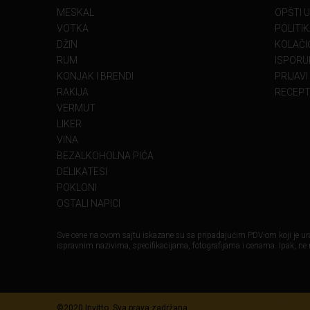
MESKAL
OPŠTI 
VOTKA
POLITI
DŽIN
KOLAČIĆ
RUM
ISPORU
KONJAK I BRENDI
PRIJAVI
RAKIJA
RECEPT
VERMUT
LIKER
VINA
BEZALKOHOLNA PIĆA
DELIKATESI
POKLONI
OSTALI NAPICI
Sve cene na ovom sajtu iskazane su sa pripadajućim PDV-om koji je ura
ispravnim nazivima, specifikacijama, fotografijama i cenama. Ipak, ne
©2020 Invitto, Sva prava zadržana