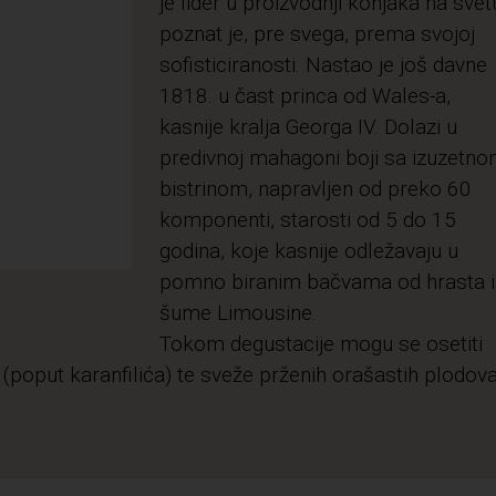
je lider u proizvodnji konjaka na svetu
poznat je, pre svega, prema svojoj
sofisticiranosti. Nastao je još davne
1818. u čast princa od Wales-a,
kasnije kralja Georga IV. Dolazi u
predivnoj mahagoni boji sa izuzetn
bistrinom, napravljen od preko 60
komponenti, starosti od 5 do 15
godina, koje kasnije odležavaju u
pomno biranim bačvama od hrasta i
šume Limousine.
Tokom degustacije mogu se osetiti
a (poput karanfilića) te sveže prženih orašastih plodova