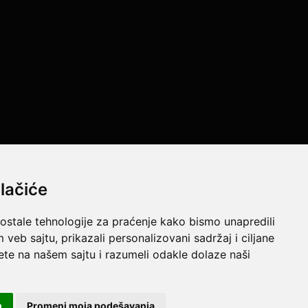
lačiće
 ostale tehnologije za praćenje kako bismo unapredili
e resurse da Vam svi artikli na ovom sajtu budu prikazani sa
veb sajtu, prikazali personalizovani sadržaj i ciljane
jtu u potpunosti ispravne.
sete na našem sajtu i razumeli odakle dolaze naši
m
Promeni moja podešavanja
Powered by
GombaShop™