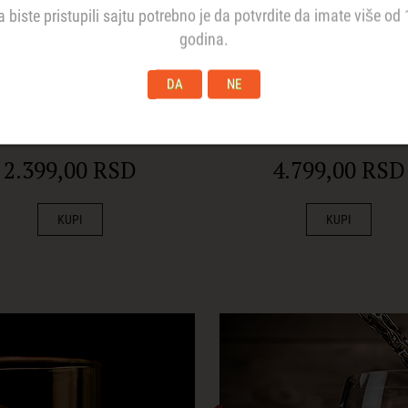
a biste pristupili sajtu potrebno je da potvrdite da imate više od 
godina.
DA
NE
arat 5YO 40% 0.70l
Ararat Akhtamar 
40% 0.7L
2.399,00 RSD
4.799,00 RSD
KUPI
KUPI