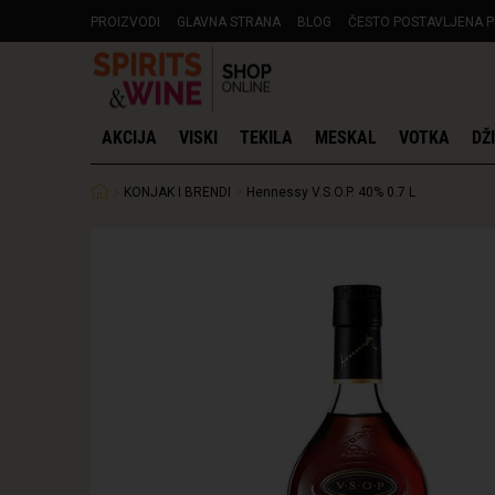
PROIZVODI
GLAVNA STRANA
BLOG
ČESTO POSTAVLJENA P
AKCIJA
VISKI
TEKILA
MESKAL
VOTKA
DŽ
KONJAK I BRENDI
Hennessy V.S.O.P. 40% 0.7 L