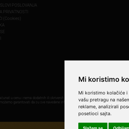
USLOVI POSLOVANJA
KA PRIVATNOSTI
I (Cookies)
KA
 SE
I
Mi koristimo ko
Mi koristimo kolačiće i
čunat u cenu i nema dodatnih ili skrivenih troškova. Mi maksimalno koristimo sve svoj
vašu pretragu na našem 
 možemo garantovati da su sve navedene informacije i fotografije proizvoda na ovom sa
reklame, analizirali po
posetioci sajta.
Slažem se
Odbija