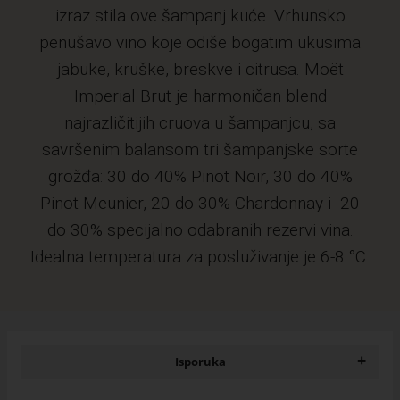
izraz stila ove šampanj kuće. Vrhunsko
penušavo vino koje odiše bogatim ukusima
jabuke, kruške, breskve i citrusa. Moët
Imperial Brut je harmoničan blend
najrazličitijih cruova u šampanjcu, sa
savršenim balansom tri šampanjske sorte
grožđa: 30 do 40% Pinot Noir, 30 do 40%
Pinot Meunier, 20 do 30% Chardonnay i 20
do 30% specijalno odabranih rezervi vina.
Idealna temperatura za posluživanje je 6-8 °C.
+
Isporuka