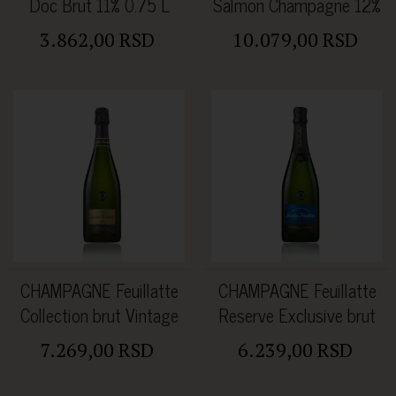
Doc Brut 11% 0.75 L
Salmon Champagne 12%
0.75L
3.862,00 RSD
10.079,00 RSD
CHAMPAGNE Feuillatte
CHAMPAGNE Feuillatte
Collection brut Vintage
Reserve Exclusive brut
2015 0.75l Alc.12%vol.
0.75l Alc.12%vol.
7.269,00 RSD
6.239,00 RSD