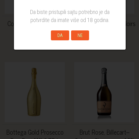
Da biste pristupili sajtu potrebno je da
potvrdite da imate više od 18 godina.
Codorniu CAVA Clasico
Deurić The Blanc de Noirs
11.5% 0.75l
Penušavo 0.75l
DA
NE
990,00 RSD
1.920,00 RSD
Bottega Gold Prosecco
Brut Rose, Billecart–