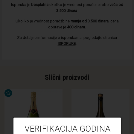
Isporuka je
besplatna
ukoliko je vrednost poručene robe
veća od
3.500 dinara
.
Ukoliko je vrednost porudžbine
manja od 3.500 dinara
, cena
dostave je
400 dinara
.
Za detaljne informacije o isporukama, pogledajte stranicu
ISPORUKE
.
Slični proizvodi
VERIFIKACIJA GODINA