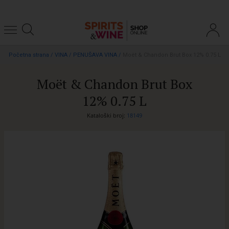
Početna strana
/
VINA
/
PENUŠAVA VINA
/
Moët & Chandon Brut Box 12% 0.75 L
Moët & Chandon Brut Box
12% 0.75 L
Kataloški broj:
18149