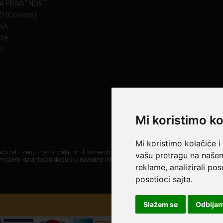
KA PRIVATNOSTI
I (Cookies)
KA
 SE
I
Mi koristimo ko
Mi koristimo kolačiće i
čunat u cenu i nema dodatnih ili skrivenih troškova. Mi maksimalno koristimo sve svoj
vašu pretragu na našem 
 možemo garantovati da su sve navedene informacije i fotografije proizvoda na ovom sa
reklame, analizirali po
posetioci sajta.
Slažem se
Odbija