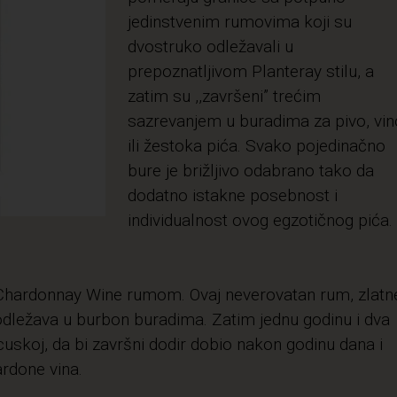
jedinstvenim rumovima koji su
dvostruko odležavali u
prepoznatljivom Planteray stilu, a
zatim su ,,završeni” trećim
sazrevanjem u buradima za pivo, vin
ili žestoka pića. Svako pojedinačno
bure je brižljivo odabrano tako da
dodatno istakne posebnost i
individualnost ovog egzotičnog pića.
8 Chardonnay Wine rumom. Ovaj neverovatan rum, zlatn
e odležava u burbon buradima. Zatim jednu godinu i dva
skoj, da bi završni dodir dobio nakon godinu dana i
rdone vina.