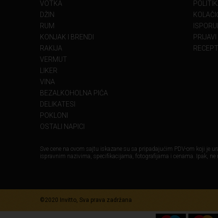
VOTKA
POLITI
DŽIN
KOLAČIĆ
RUM
ISPORU
KONJAK I BRENDI
PRIJAVI
RAKIJA
RECEPT
VERMUT
LIKER
VINA
BEZALKOHOLNA PIĆA
DELIKATESI
POKLONI
OSTALI NAPICI
Sve cene na ovom sajtu iskazane su sa pripadajućim PDV-om koji je ura
ispravnim nazivima, specifikacijama, fotografijama i cenama. Ipak, ne
©2020 Invitto, Sva prava zadržana