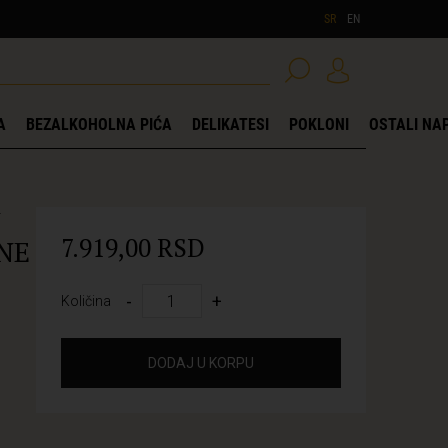
SR
EN
A
BEZALKOHOLNA PIĆA
DELIKATESI
POKLONI
OSTALI NAP
Y
7.919,00 RSD
NE
-
+
Količina
DODAJ U KORPU