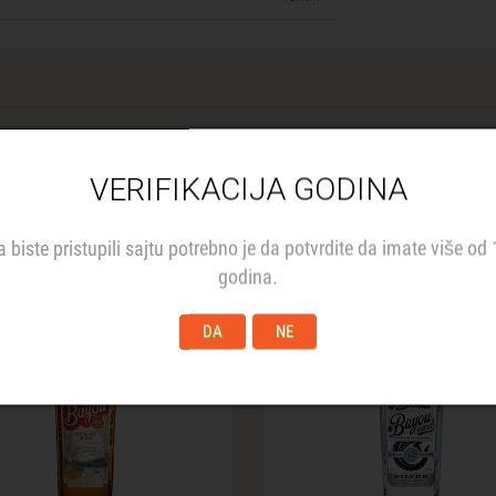
VERIFIKACIJA GODINA
Slični proizvodi
a biste pristupili sajtu potrebno je da potvrdite da imate više od 
godina.
%
DA
NE