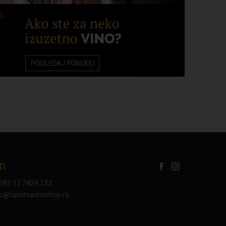
TI
+381 11 7839 133
nfo@spiritswineshop.rs