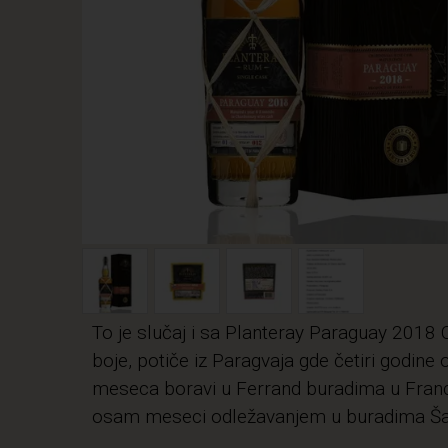
To je slučaj i sa Planteray Paraguay 201
boje, potiče iz Paragvaja gde četiri godin
meseca boravi u Ferrand buradima u Francu
osam meseci odležavanjem u buradima Ša