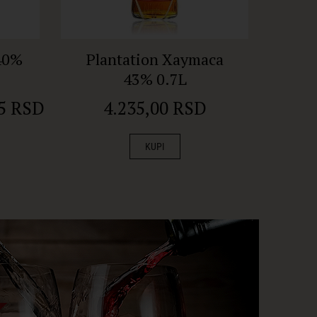
40%
Plantation Xaymaca
Pla
43% 0.7L
85 RSD
4.235,00 RSD
KUPI