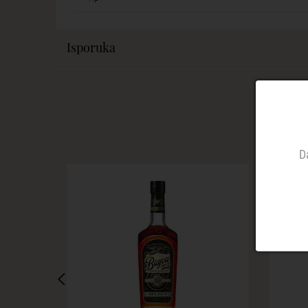
Isporuka
D