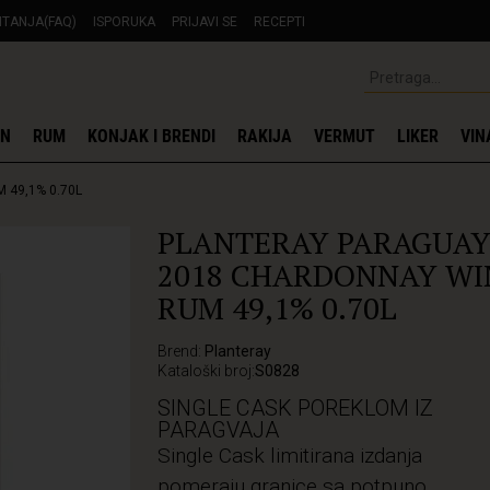
ITANJA(FAQ)
ISPORUKA
PRIJAVI SE
RECEPTI
IN
RUM
KONJAK I BRENDI
RAKIJA
VERMUT
LIKER
VIN
 49,1% 0.70L
PLANTERAY PARAGUA
2018 CHARDONNAY WI
RUM 49,1% 0.70L
Brend:
Planteray
Kataloški broj:
S0828
SINGLE CASK POREKLOM IZ
PARAGVAJA
Single Cask limitirana izdanja
pomeraju granice sa potpuno