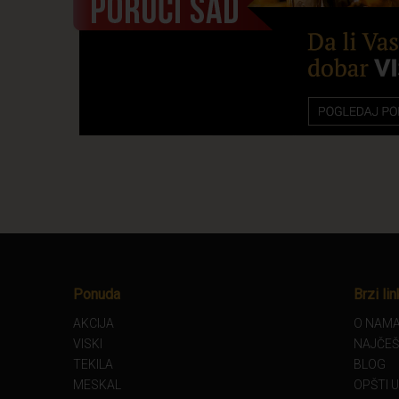
Ponuda
Brzi lin
AKCIJA
O NAM
VISKI
NAJČEŠ
TEKILA
BLOG
MESKAL
OPŠTI 