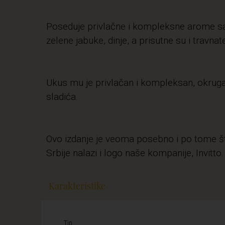
Poseduje privlačne i kompleksne arome s
zelene jabuke, dinje, a prisutne su i travnat
Ukus mu je privlačan i kompleksan, okruga
sladića.
Ovo izdanje je veoma posebno i po tome što
Srbije nalazi i logo naše kompanije, Invitto.
Karakteristike
Tip