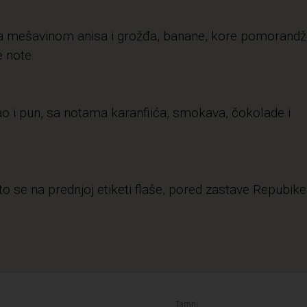
a mešavinom anisa i grožđa, banane, kore pomorandž
e note.
o i pun, sa notama karanfiića, smokava, čokolade i
 se na prednjoj etiketi flaše, pored zastave Repubike
Tamni