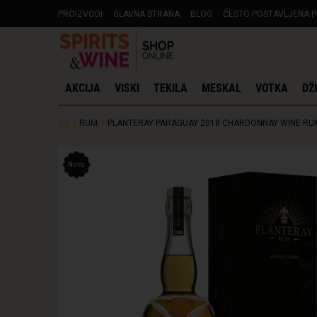
PROIZVODI
GLAVNA STRANA
BLOG
ČESTO POSTAVLJENA P
AKCIJA
VISKI
TEKILA
MESKAL
VOTKA
DŽ
RUM
PLANTERAY PARAGUAY 2018 CHARDONNAY WINE RUM
Novo