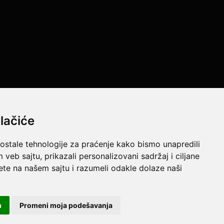
lačiće
 ostale tehnologije za praćenje kako bismo unapredili
e resurse da Vam svi artikli na ovom sajtu budu prikazani sa
veb sajtu, prikazali personalizovani sadržaj i ciljane
jtu u potpunosti ispravne.
sete na našem sajtu i razumeli odakle dolaze naši
m
Promeni moja podešavanja
Powered by
GombaShop™