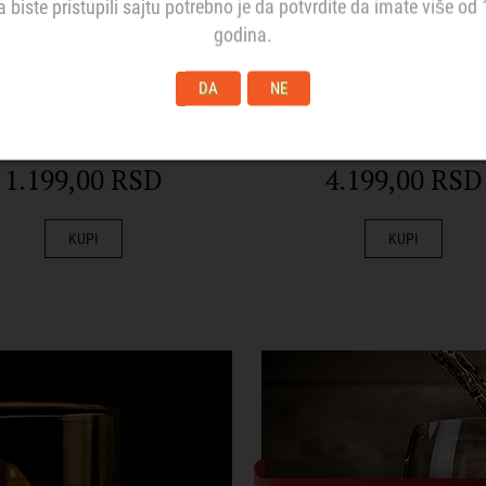
a biste pristupili sajtu potrebno je da potvrdite da imate više od 
godina.
DA
NE
rian rakija od šljive
Zlatni Tok šljiva 
40% 0.75
0.7L
1.199,00 RSD
4.199,00 RSD
KUPI
KUPI