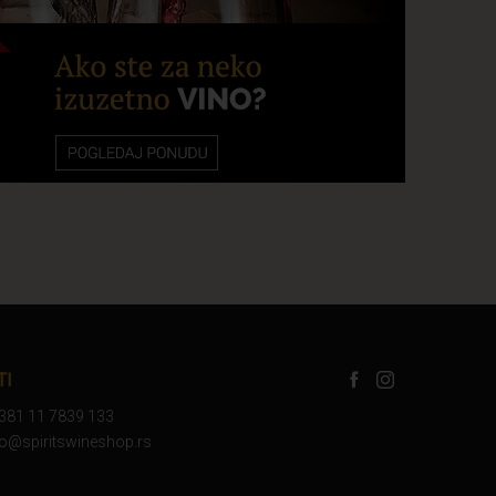
TI
+381 11 7839 133
nfo@spiritswineshop.rs