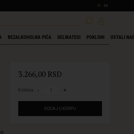
SR
EN
A
BEZALKOHOLNA PIĆA
DELIKATESI
POKLONI
OSTALI NAP
3.266,00 RSD
-
+
Količina
DODAJ U KORPU
ok