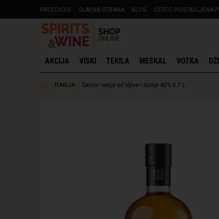
PROIZVODI
GLAVNA STRANA
BLOG
ČESTO POSTAVLJENA P
AKCIJA
VISKI
TEKILA
MESKAL
VOTKA
DŽ
RAKIJA
Šamar rakija od šljive i dunje 40% 0.7 L