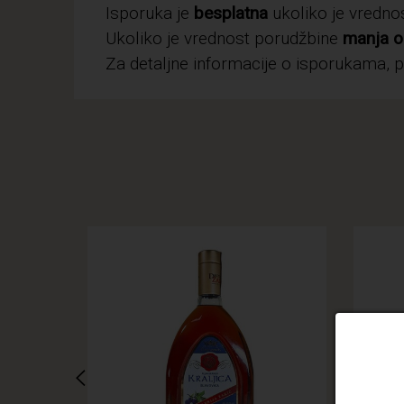
Isporuka je
besplatna
ukoliko je vredn
Ukoliko je vrednost porudžbine
manja o
Za detaljne informacije o isporukama, 