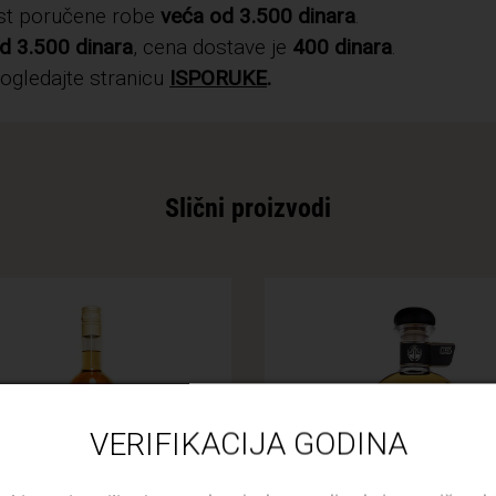
ost poručene robe
veća od 3.500 dinara
.
d 3.500 dinara
, cena dostave je
400 dinara
.
pogledajte stranicu
ISPORUKE
.
Slični proizvodi
VERIFIKACIJA GODINA