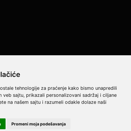
lačiće
 ostale tehnologije za praćenje kako bismo unapredili
e resurse da Vam svi artikli na ovom sajtu budu prikazani sa
veb sajtu, prikazali personalizovani sadržaj i ciljane
jtu u potpunosti ispravne.
sete na našem sajtu i razumeli odakle dolaze naši
m
Promeni moja podešavanja
Powered by
GombaShop™