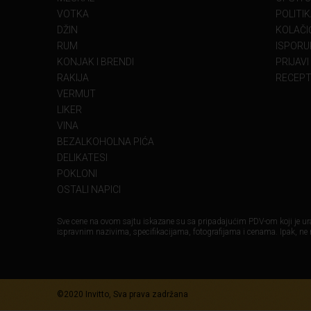
VOTKA
POLITI
DŽIN
KOLAČIĆ
RUM
ISPORU
KONJAK I BRENDI
PRIJAVI
RAKIJA
RECEPT
VERMUT
LIKER
VINA
BEZALKOHOLNA PIĆA
DELIKATESI
POKLONI
OSTALI NAPICI
Sve cene na ovom sajtu iskazane su sa pripadajućim PDV-om koji je ura
ispravnim nazivima, specifikacijama, fotografijama i cenama. Ipak, ne
©2020 Invitto, Sva prava zadržana