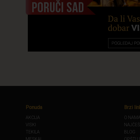
Ponuda
Brzi lin
AKCIJA
O NAM
VISKI
NAJČEŠ
TEKILA
BLOG
MESKAL
OPŠTI 