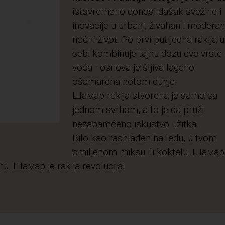
istovremeno donosi dašak svežine i
inovacije u urbani, živahan i moderan
noćni život. Po prvi put jedna rakija u
sebi kombinuje tajnu dozu dve vrste
voća - osnova je šljiva lagano
ošamarena notom dunje.
Шамар rakija stvorena je samo sa
jednom svrhom, a to je da pruži
nezapamćeno iskustvo užitka.
Bilo kao rashlađen na ledu, u tvom
omiljenom miksu ili koktelu, Шамар
tu. Шамар je rakija revolucija!