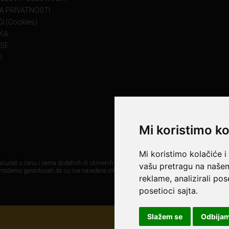
KA PRIVATNOSTI
I (Cookies)
KA
 SE
I
Mi koristimo ko
Mi koristimo kolačiće i
čunat u cenu i nema dodatnih ili skrivenih troškova. Mi maksimalno koristimo sve svoj
vašu pretragu na našem 
 možemo garantovati da su sve navedene informacije i fotografije proizvoda na ovom sa
reklame, analizirali po
posetioci sajta.
Slažem se
Odbija