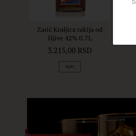
D
Zarić Kraljica rakija od
Impe
šljive 42% 0.7L
3.215,00 RSD
KUPI