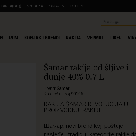
ITANJA(FAQ)
ISPORUKA
PRIJAVI SE
RECEPTI
IN
RUM
KONJAK I BRENDI
RAKIJA
VERMUT
LIKER
VIN
Šamar rakija od šljive i
dunje 40% 0.7 L
Brend:
Šamar
Kataloški broj:
S0106
RAKIJA ŠAMAR REVOLUCIJA U
PROIZVODNJI RAKIJE
Шамар, novi brend koji poštuje
nasleđe i tradiciju kategorije rakije d