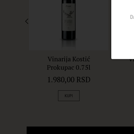
D
Vinarija Kostić
V
Prokupac 0.75l
1.980,00 RSD
KUPI