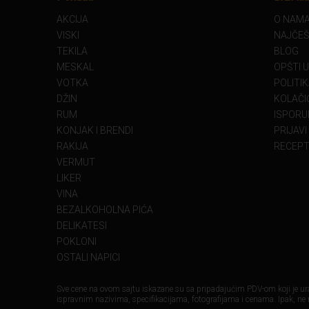
AKCIJA
O NAM
VISKI
NAJČEŠ
TEKILA
BLOG
MESKAL
OPŠTI 
VOTKA
POLITI
DŽIN
KOLAČIĆ
RUM
ISPORU
KONJAK I BRENDI
PRIJAVI
RAKIJA
RECEPT
VERMUT
LIKER
VINA
BEZALKOHOLNA PIĆA
DELIKATESI
POKLONI
OSTALI NAPICI
Sve cene na ovom sajtu iskazane su sa pripadajućim PDV-om koji je ura
ispravnim nazivima, specifikacijama, fotografijama i cenama. Ipak, ne