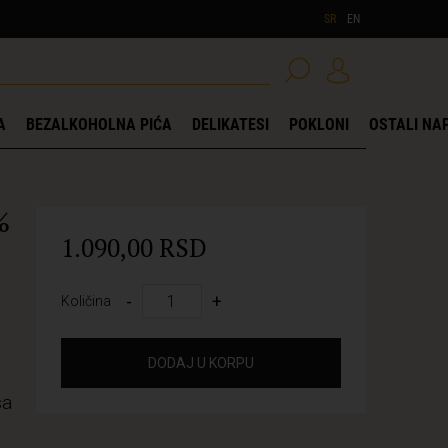
SR
EN
A
BEZALKOHOLNA PIĆA
DELIKATESI
POKLONI
OSTALI NAP
%
1.090,00 RSD
-
+
Količina
DODAJ U KORPU
sa