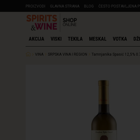
PROIZVODI
GLAVNA STRANA
BLOG
ČESTO POSTAVLJENA P
AKCIJA
VISKI
TEKILA
MESKAL
VOTKA
DŽ
VINA
SRPSKA VINA I REGION
Tamnjanika Spasić 12,5% 0.