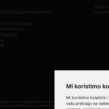
A
Telefon: 
ĆE POSTAVLJENA PITANJA (FAQ)
E-mail: i
USLOVI POSLOVANJA
KA PRIVATNOSTI
I (Cookies)
KA
 SE
I
Mi koristimo ko
Mi koristimo kolačiće i
čunat u cenu i nema dodatnih ili skrivenih troškova. Mi maksimalno koristimo sve svoj
vašu pretragu na našem 
 možemo garantovati da su sve navedene informacije i fotografije proizvoda na ovom sa