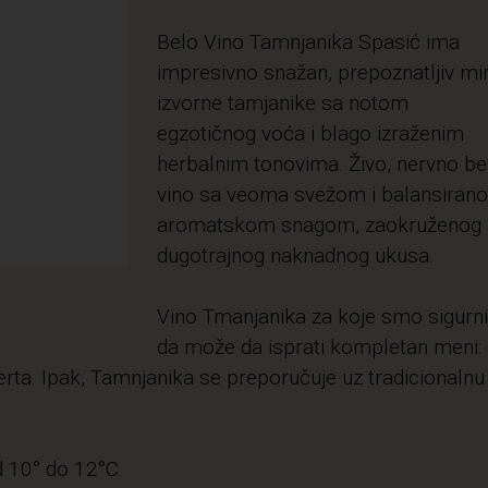
Belo Vino Tamnjanika Spasić ima
impresivno snažan, prepoznatljiv mir
izvorne tamjanike sa notom
egzotičnog voća i blago izraženim
herbalnim tonovima. Živo, nervno be
vino sa veoma svežom i balansiran
aromatskom snagom, zaokruženog 
dugotrajnog naknadnog ukusa.
Vino Tmanjanika za koje smo sigurni
da može da isprati kompletan meni:
serta. Ipak, Tamnjanika se preporučuje uz tradicionalnu
d 10° do 12°C.