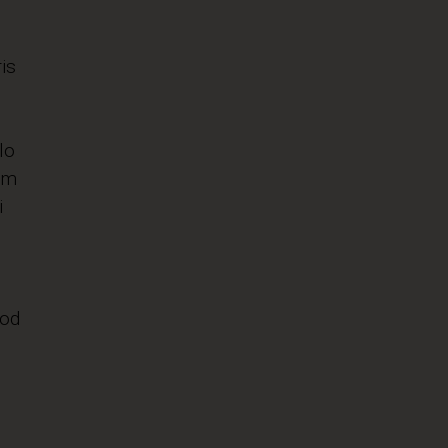
is
lo
om
i
 od