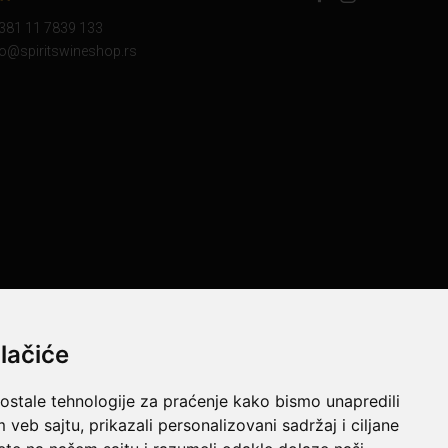
+381 11 7839 133
nfo@spiritswineshop.rs
lačiće
 ostale tehnologije za praćenje kako bismo unapredili
e resurse da Vam svi artikli na ovom sajtu budu prikazani sa
veb sajtu, prikazali personalizovani sadržaj i ciljane
jtu u potpunosti ispravne.