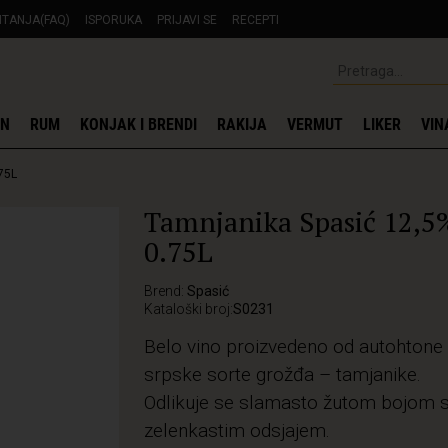
ITANJA(FAQ)
ISPORUKA
PRIJAVI SE
RECEPTI
IN
RUM
KONJAK I BRENDI
RAKIJA
VERMUT
LIKER
VIN
75L
Tamnjanika Spasić 12,5
0.75L
Brend:
Spasić
Kataloški broj:
S0231
Belo vino proizvedeno od autohtone
srpske sorte grožđa – tamjanike.
Odlikuje se slamasto žutom bojom 
zelenkastim odsjajem.