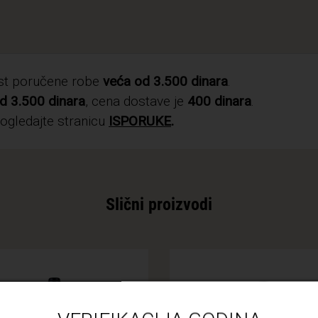
ost poručene robe
veća od 3.500 dinara
.
d 3.500 dinara
, cena dostave je
400 dinara
.
pogledajte stranicu
ISPORUKE
.
Slični proizvodi