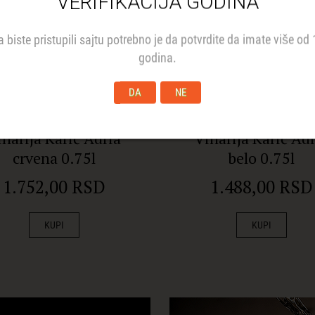
VERIFIKACIJA GODINA
a biste pristupili sajtu potrebno je da potvrdite da imate više od 
godina.
DA
NE
inarija Karić Adria
Vinarija Karić Adr
crvena 0.75l
belo 0.75l
1.752,00 RSD
1.488,00 RSD
KUPI
KUPI