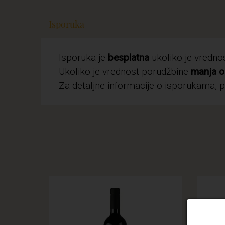
Isporuka
Isporuka je
besplatna
ukoliko je vredn
Ukoliko je vrednost porudžbine
manja o
Za detaljne informacije o isporukama, 