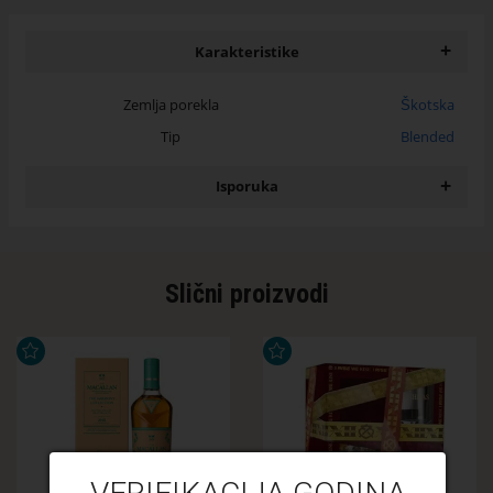
+
Karakteristike
Zemlja porekla
Škotska
Tip
Blended
+
Isporuka
Slični proizvodi