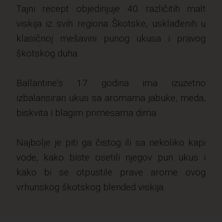
Tajni recept objedinjuje 40 različitih malt
viskija iz svih regiona Škotske, usklađenih u
klasičnoj mešavini punog ukusa i pravog
škotskog duha.
Ballantine’s 17 godina ima izuzetno
izbalansiran ukus sa aromama jabuke, meda,
biskvita i blagim primesama dima.
Najbolje je piti ga čistog ili sa nekoliko kapi
vode, kako biste osetili njegov pun ukus i
kako bi se otpustile prave arome ovog
vrhunskog škotskog blended viskija.