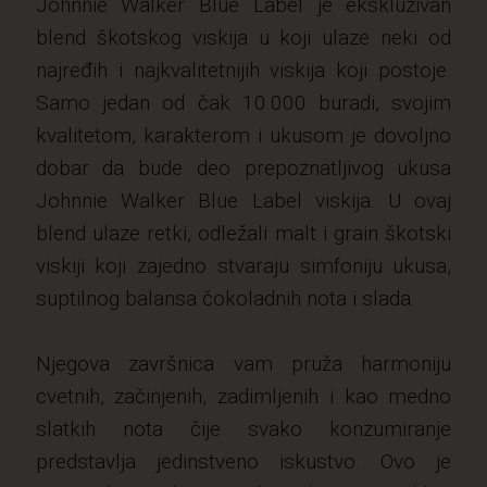
Johnnie Walker Blue Label je ekskluzivan
blend škotskog viskija u koji ulaze neki od
najređih i najkvalitetnijih viskija koji postoje.
Samo jedan od čak 10.000 buradi, svojim
kvalitetom, karakterom i ukusom je dovoljno
dobar da bude deo prepoznatljivog ukusa
Johnnie Walker Blue Label viskija. U ovaj
blend ulaze retki, odležali malt i grain škotski
viskiji koji zajedno stvaraju simfoniju ukusa,
suptilnog balansa čokoladnih nota i slada.
Njegova završnica vam pruža harmoniju
cvetnih, začinjenih, zadimljenih i kao medno
slatkih nota čije svako konzumiranje
predstavlja jedinstveno iskustvo. Ovo je