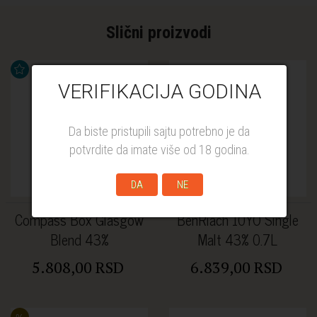
Slični proizvodi
VERIFIKACIJA GODINA
Da biste pristupili sajtu potrebno je da
potvrdite da imate više od 18 godina.
DA
NE
Compass Box Glasgow
BenRiach 10YO Single
Blend 43%
Malt 43% 0.7L
5.808,00 RSD
6.839,00 RSD