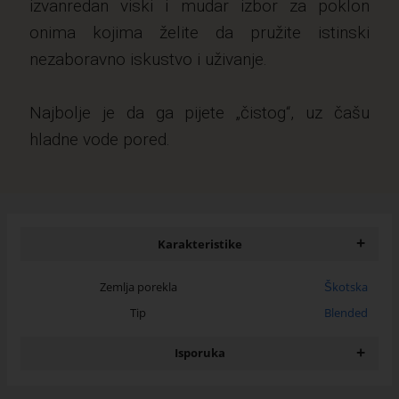
izvanredan viski i mudar izbor za poklon
onima kojima želite da pružite istinski
nezaboravno iskustvo i uživanje.
Najbolje je da ga pijete „čistog“, uz čašu
hladne vode pored.
+
Karakteristike
Zemlja porekla
Škotska
Tip
Blended
+
Isporuka