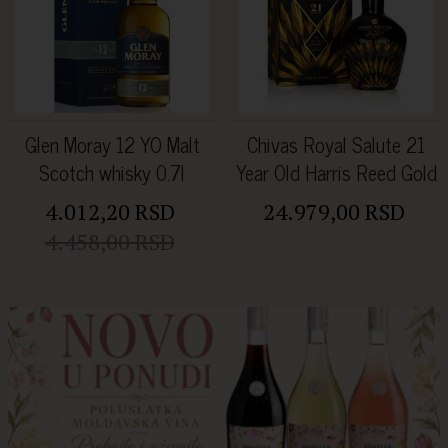
Glen Moray 12 YO Malt
Chivas Royal Salute 21
Scotch whisky 0.7l
Year Old Harris Reed Gold
Edition 40% 0.70l
4.012,20 RSD
24.979,00 RSD
4.458,00 RSD