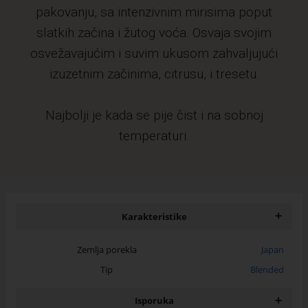
pakovanju, sa intenzivnim mirisima poput
slatkih začina i žutog voća. Osvaja svojim
osvežavajućim i suvim ukusom zahvaljujući
izuzetnim začinima, citrusu, i tresetu.
Najbolji je kada se pije čist i na sobnoj
temperaturi.
+
Karakteristike
Zemlja porekla
Japan
Tip
Blended
+
Isporuka