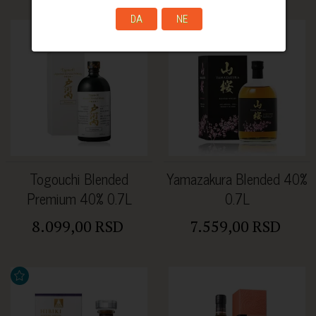
DA
NE
Togouchi Blended
Yamazakura Blended 40%
Premium 40% 0.7L
0.7L
8.099,00 RSD
7.559,00 RSD