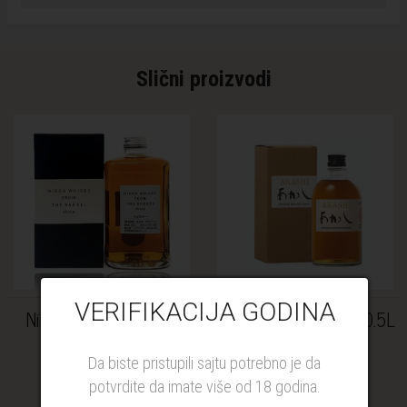
Slični proizvodi
VERIFIKACIJA GODINA
Nikka From the Barrel
Akashi Blended 40% 0.5L
51,4% 0.5L
Da biste pristupili sajtu potrebno je da
6.791,00 RSD
4.989,00 RSD
potvrdite da imate više od 18 godina.