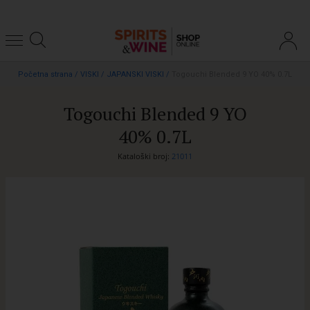
Početna strana
/
VISKI
/
JAPANSKI VISKI
/
Togouchi Blended 9 YO 40% 0.7L
Togouchi Blended 9 YO
40% 0.7L
Kataloški broj:
21011