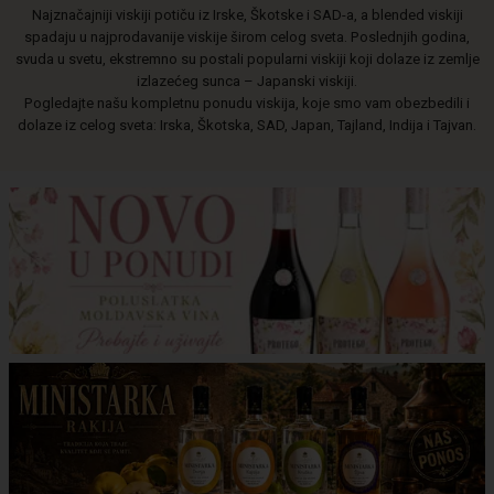
Najznačajniji viskiji potiču iz Irske, Škotske i SAD-a, a blended viskiji
spadaju u najprodavanije viskije širom celog sveta. Poslednjih godina,
svuda u svetu, ekstremno su postali popularni viskiji koji dolaze iz zemlje
izlazećeg sunca – Japanski viskiji.
Pogledajte našu kompletnu ponudu viskija, koje smo vam obezbedili i
dolaze iz celog sveta: Irska, Škotska, SAD, Japan, Tajland, Indija i Tajvan.