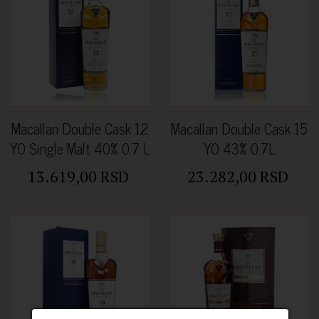
Macallan Double Cask 12
Macallan Double Cask 15
YO Single Malt 40% 0.7 L
YO 43% 0.7L
13.619,00 RSD
23.282,00 RSD