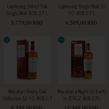
Laphroaig Select Oak
Laphroaig Single Malt 10
Single Malt 40% 0.7 L
Y.O. 40% 0.7 L
5.779,00 RSD
6.309,00 RSD
Macallan Sherry Oak
Macallan a Night On Earth
Collection 12 Y.O. 40% 0.7
in JEREZ 40% 0.7L
L
8.399,00 RSD
15.949,00 RSD