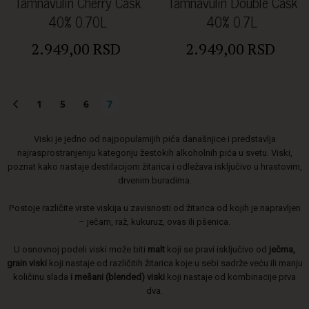
Tamnavulin Cherry Cask
Tamnavulin Double Cask
40% 0.70L
40% 0.7L
2.949,00 RSD
2.949,00 RSD
1
5
6
7
Viski je jedno od najpopularnijih pića današnjice i predstavlja
najrasprostranjeniju kategoriju žestokih alkoholnih pića u svetu. Viski,
poznat kako nastaje destilacijom žitarica i odležava isključivo u hrastovim,
drvenim buradima.
Postoje različite vrste viskija u zavisnosti od žitarica od kojih je napravljen
– ječam, raž, kukuruz, ovas ili pšenica.
U osnovnoj podeli viski može biti
malt
koji se pravi isključivo od
ječma,
grain viski
koji nastaje od različitih žitarica koje u sebi sadrže veću ili manju
količinu slada
i mešani (blended) viski
koji nastaje od kombinacije prva
dva.