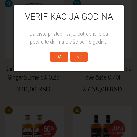
VERIFIKACIJA GODINA
Da biste pristupili sajtu potrebno je da
potvrdite da imate više od 18 godina.
DA
NE
Jameson Ready to drink
Jameson whisky 40% sa
Ginger&Lime 5% 0.25l
dve čaše 0.70l
240,00 RSD
2.638,00 RSD
%
%