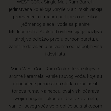
WEST CORK Single Malt Rum Barrel -
jedinstvena kolekcija Single Malt irskih viskija
proizvedenih u malim partijama od irskog
ječmenog slada i vode sa planine
Mullgamesha. Svaki od ovih viskija je pažljivo
i strpljivo odležao prvo u burbon buretu, a
zatim je dorađen u buradima od najboljih vina
i destilata.
Miris West Cork Rum Cask otkriva slojevite
arome karamela, vanile i suvog voća, koje su
obogaćene primesama slatkih i začinskih
tonova ruma. Na nepcu, ovaj viski očarava
svojim bogatim ukusom. Ukus karamela,
vanile i suvog voća se prepliće sa slatkoćom