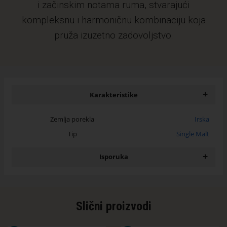
i začinskim notama ruma, stvarajući
kompleksnu i harmoničnu kombinaciju koja
pruža izuzetno zadovoljstvo.
+
Karakteristike
Zemlja porekla
Irska
Tip
Single Malt
+
Isporuka
Slični proizvodi