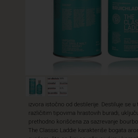
izvora istočno od destilerije. Destiluje se
različitim tipovima hrastovih buradi, uklju
prethodno korišćena za sazrevanje bourbo
The Classic Laddie karakteriše bogata ar