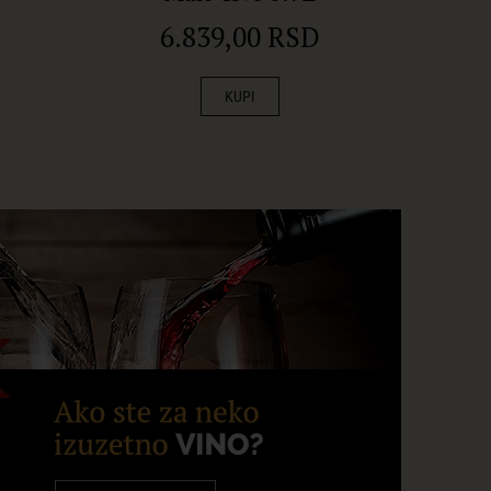
6.839,00 RSD
3.779,
KUPI