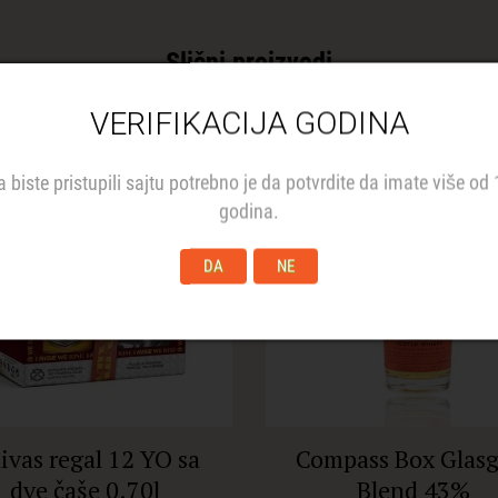
Slični proizvodi
VERIFIKACIJA GODINA
Novo
a biste pristupili sajtu potrebno je da potvrdite da imate više od 
godina.
DA
NE
ivas regal 12 YO sa
Compass Box Glas
dve čaše 0.70l
Blend 43%