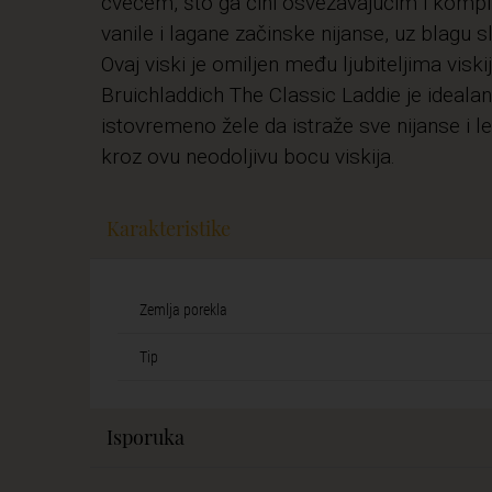
cvećem, što ga čini osvežavajućim i komp
vanile i lagane začinske nijanse, uz blagu 
Ovaj viski je omiljen među ljubiteljima visk
Bruichladdich The Classic Laddie je idealan
istovremeno žele da istraže sve nijanse i lep
kroz ovu neodoljivu bocu viskija.
Karakteristike
Zemlja porekla
Tip
Isporuka