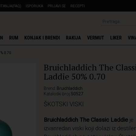
ITANJA(FAQ)
ISPORUKA
PRIJAVI SE
RECEPTI
IN
RUM
KONJAK I BRENDI
RAKIJA
VERMUT
LIKER
VIN
0% 0.70
Bruichladdich The Class
Laddie 50% 0.70
Brend:
Bruichladdich
Kataloški broj:
S0527
ŠKOTSKI VISKI
Bruichladdich The Classic Laddie
je
izvanredan viski koji dolazi iz destiler