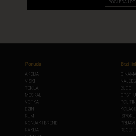
Ponuda
Brzi lin
AKCIJA
O NAM
VISKI
NAJČEŠ
TEKILA
BLOG
MESKAL
OPŠTI 
VOTKA
POLITI
DŽIN
KOLAČIĆ
RUM
ISPORU
KONJAK I BRENDI
PRIJAVI
RAKIJA
RECEPT