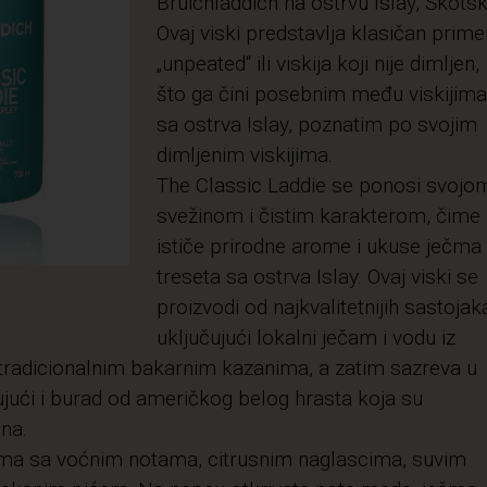
Bruichladdich na ostrvu Islay, Škotsk
Ovaj viski predstavlja klasičan prime
„unpeated“ ili viskija koji nije dimljen,
što ga čini posebnim među viskijima
sa ostrva Islay, poznatim po svojim
dimljenim viskijima.
The Classic Laddie se ponosi svojo
svežinom i čistim karakterom, čime
ističe prirodne arome i ukuse ječma 
treseta sa ostrva Islay. Ovaj viski se
proizvodi od najkvalitetnijih sastojak
uključujući lokalni ječam i vodu iz
 u tradicionalnim bakarnim kazanima, a zatim sazreva u
čujući i burad od američkog belog hrasta koja su
na.
oma sa voćnim notama, citrusnim naglascima, suvim