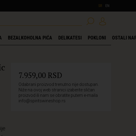
SR
EN
A
BEZALKOHOLNA PIĆA
DELIKATESI
POKLONI
OSTALI NAP
ic
7.959,00 RSD
Odabrani proizvod trenutno nije dostupan.
Niže na ovoj web stranici izaberite sličan
proizvod ili nam se obratite putem e-maila
info@spiritswineshop.rs
ije