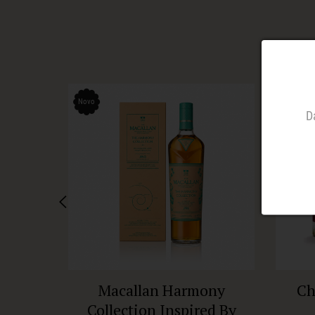
Novo
Novo
D
Macallan Harmony
Ch
Collection Inspired By