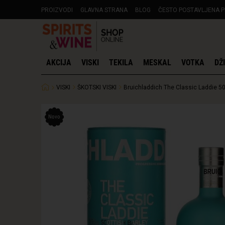
PROIZVODI
GLAVNA STRANA
BLOG
ČESTO POSTAVLJENA P
AKCIJA
VISKI
TEKILA
MESKAL
VOTKA
DŽ
VISKI
ŠKOTSKI VISKI
Bruichladdich The Classic Laddie 5
Novo