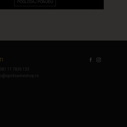
TI
+381 11 7839 133
nfo@spiritswineshop.rs