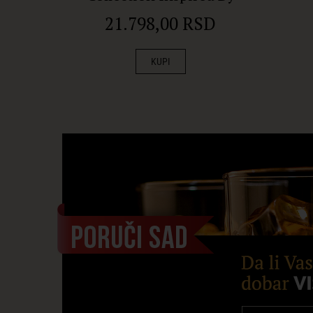
Phoenix Honey Orchid
21.798,00 RSD
Tea 43.9% 0.70l
KUPI