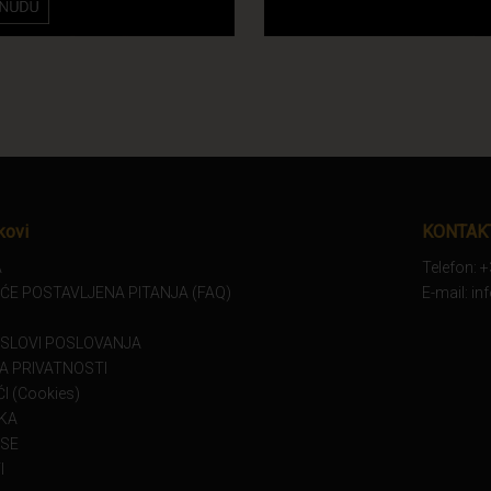
kovi
KONTAK
A
Telefon: 
ĆE POSTAVLJENA PITANJA (FAQ)
E-mail: i
USLOVI POSLOVANJA
KA PRIVATNOSTI
I (Cookies)
KA
 SE
I