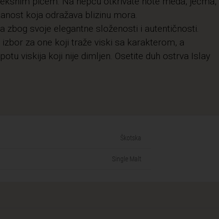
leksnim pićem. Na nepcu otkrivate note meda, ječma,
slanost koja odražava blizinu mora.
ija zbog svoje elegantne složenosti i autentičnosti.
 izbor za one koji traže viski sa karakterom, a
otu viskija koji nije dimljen. Osetite duh ostrva Islay
Škotska
Single Malt