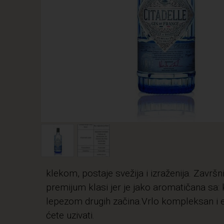
klekom, postaje svežija i izraženija. Završn
premijum klasi jer je jako aromatičana s
lepezom drugih začina.Vrlo kompleksan i 
ćete uzivati.