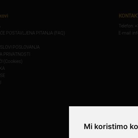
kovi
KONTAK
A
Telefon: 
ĆE POSTAVLJENA PITANJA (FAQ)
E-mail: i
USLOVI POSLOVANJA
KA PRIVATNOSTI
I (Cookies)
KA
 SE
I
Mi koristimo ko