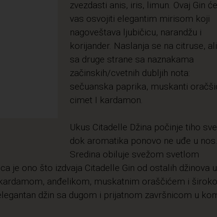
zvezdasti anis, iris, limun. Ovaj Gin ć
vas osvojiti elegantim mirisom koji
nagoveštava ljubičicu, narandžu i
korijander. Naslanja se na citruse, ali
sa druge strane sa naznakama
začinskih/cvetnih dubljih nota:
sečuanska paprika, muskanti oračši
cimet I kardamon.
Ukus Citadelle Džina počinje tiho sve
dok aromatika ponovo ne uđe u nos
Sredina obiluje svežom svetlom
ica je ono što izdvaja Citadelle Gin od ostalih džinova u
a: kardamom, anđelikom, muskatnim oraščićem i širo
elegantan džin sa dugom i prijatnom završnicom u ko