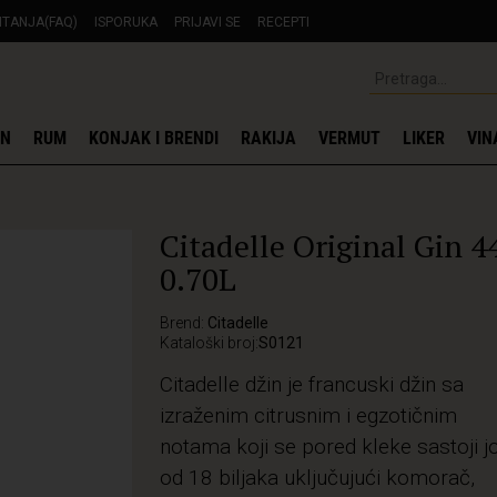
ITANJA(FAQ)
ISPORUKA
PRIJAVI SE
RECEPTI
IN
RUM
KONJAK I BRENDI
RAKIJA
VERMUT
LIKER
VIN
Citadelle Original Gin 
0.70L
Brend:
Citadelle
Kataloški broj:
S0121
Citadelle džin je francuski džin sa
izraženim citrusnim i egzotičnim
notama koji se pored kleke sastoji j
od 18 biljaka uključujući komorač,