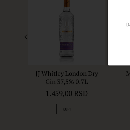
D
JJ Whitley London Dry
M
Gin 37,5% 0.7L
1.459,00 RSD
KUPI