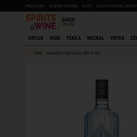
PROIZVODI
GLAVNA STRANA
BLOG
ČESTO POSTAVLJENA P
AKCIJA
VISKI
TEKILA
MESKAL
VOTKA
DŽ
DŽIN
Citadelle Original Gin 44% 0.70L