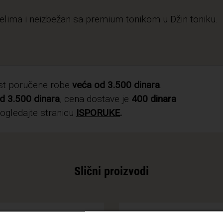
telima i neizbežan sa premium tonikom u Džin toniku.
ost poručene robe
veća od 3.500 dinara
.
d 3.500 dinara
, cena dostave je
400 dinara
.
pogledajte stranicu
ISPORUKE
.
Slični proizvodi