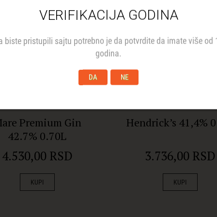
VERIFIKACIJA GODINA
a biste pristupili sajtu potrebno je da potvrdite da imate više od 
godina.
DA
NE
are Premium Gin
Hendrick’s 41,4% 0
42.7% 0.70L
4.530,00 RSD
3.736,00 RSD
KUPI
KUPI