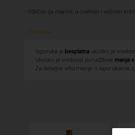
Odličan za martini, u cvetnim i voćnim kok
Isporuka
Isporuka je
besplatna
ukoliko je vredn
Ukoliko je vrednost porudžbine
manja o
Za detaljne informacije o isporukama, 