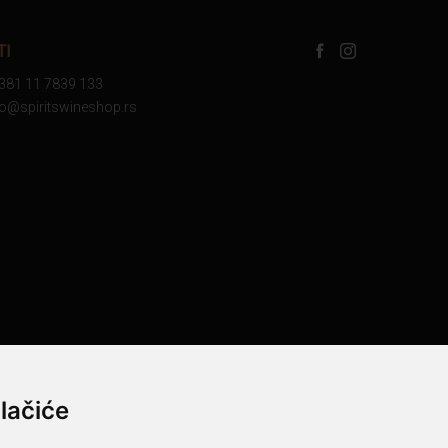
TI
+381 11 7839 133
nfo@spiritswineshop.rs
lačiće