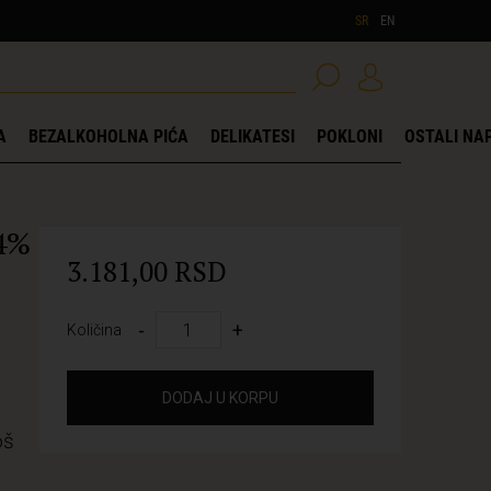
SR
EN
A
BEZALKOHOLNA PIĆA
DELIKATESI
POKLONI
OSTALI NAP
44%
3.181,00 RSD
-
+
Količina
DODAJ U KORPU
oš