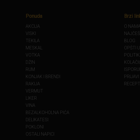
Ponuda
Brzi lin
AKCIJA
O NAM
VISKI
NAJČEŠ
TEKILA
BLOG
MESKAL
OPŠTI 
VOTKA
POLITI
DŽIN
KOLAČIĆ
RUM
ISPORU
KONJAK I BRENDI
PRIJAVI
RAKIJA
RECEPT
VERMUT
LIKER
VINA
BEZALKOHOLNA PIĆA
DELIKATESI
POKLONI
OSTALI NAPICI