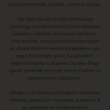
arbekuina masline, bosiljak, ruzmarin, timijan.
Gin Mare će vas osvojiti notama koje
podsećaju na vlažnu borovu šumu ispunjenu
biljkama i suptilnim aromama ruzmarina i
crne masline. Smelo aromatizovano nepce
se otvara klekom i svežim korijanderom pre
nego što postane gorko sa začinskim
notama timijana, ruzmarina i bosiljka. Blago
gorak završetak ima note zelene masline sa
kardamomom i bosiljkom.
Uživajte u Gin Mareu sa omiljenim vrhunskim
tonikom i grančicom ruzmarina, a savršen je
za uparivanje sa mediteranskom