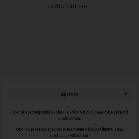
gastronomijom.
+
Isporuka
Isporuka je
besplatna
ukoliko je vrednost poručene robe
veća od
3.500 dinara
.
Ukoliko je vrednost porudžbine
manja od 3.500 dinara
, cena
dostave je
400 dinara
.