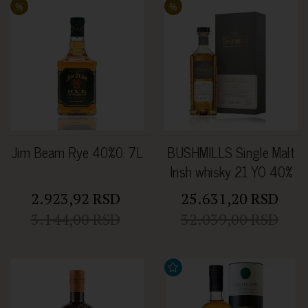
%
%
Jim Beam Rye 40%0. 7L
BUSHMILLS Single Malt
Irish whisky 21 YO 40%
vol. 0.7l
2.923,92 RSD
25.631,20 RSD
3.144,00 RSD
32.039,00 RSD