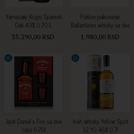
Yamazaki Kogei Spanish
Poklon pakovanje:
Oak 43% 0.70 L
Ballantines whisky sa dve
čaše 40%, 0,70L
33.290,00 RSD
1.980,00 RSD
Jack Daniel's Fire sa dve
Irish whisky Yellow Spot
čaše 0.70l
12 YO 46% 0.7l