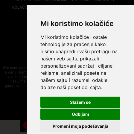
KOLAČIĆI (Cookies)
ISPORUKA
PRIJAVI SE
RECEPTI
Mi koristimo kolačiće
KONTAKTI
Telefon:
Mi koristimo kolačiće i ostale
+381 11 7839 133
tehnologije za praćenje kako
E-mail:
bismo unapredili vašu pretragu na
info@spiritswineshop.rs
našem veb sajtu, prikazali
personalizovani sadržaj i ciljane
Sve cene na ovom sajtu iskazane su sa pripadajućim PDV-om koji je uračunat
reklame, analizirali posete na
u cenu i nema dodatnih ili skrivenih troškova. Mi maksimalno koristimo sve
svoje resurse da Vam svi artikli na ovom sajtu budu prikazani sa ispravnim
našem sajtu i razumeli odakle
nazivima, specifikacijama, fotografijama i cenama. Ipak, ne možemo
garantovati da su sve navedene informacije i fotografije proizvoda na ovom
dolaze naši posetioci sajta.
sajtu u potpunosti ispravne.
Slažem se
©2020 Invitto, Sva prava zadržana
Powered by
GombaShop™
Odbijam
Promeni moja podešavanja