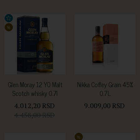
%
Glen Moray 12 YO Malt
Nikka Coffey Grain 45%
Scotch whisky 0.7l
0.7L
4.012,20 RSD
9.009,00 RSD
4.458,00 RSD
%