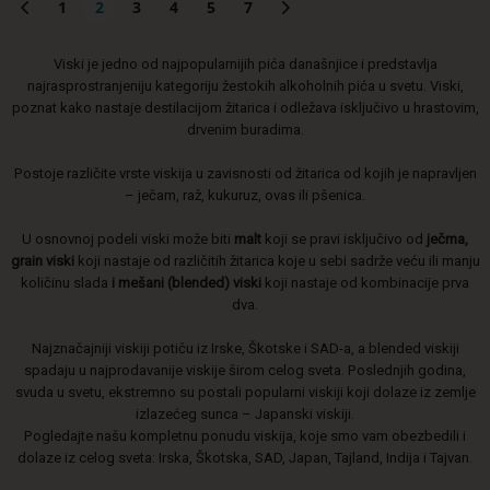
1
2
3
4
5
7
Viski je jedno od najpopularnijih pića današnjice i predstavlja
najrasprostranjeniju kategoriju žestokih alkoholnih pića u svetu. Viski,
poznat kako nastaje destilacijom žitarica i odležava isključivo u hrastovim,
drvenim buradima.
Postoje različite vrste viskija u zavisnosti od žitarica od kojih je napravljen
– ječam, raž, kukuruz, ovas ili pšenica.
U osnovnoj podeli viski može biti
malt
koji se pravi isključivo od
ječma,
grain viski
koji nastaje od različitih žitarica koje u sebi sadrže veću ili manju
količinu slada
i mešani (blended) viski
koji nastaje od kombinacije prva
dva.
Najznačajniji viskiji potiču iz Irske, Škotske i SAD-a, a blended viskiji
spadaju u najprodavanije viskije širom celog sveta. Poslednjih godina,
svuda u svetu, ekstremno su postali popularni viskiji koji dolaze iz zemlje
izlazećeg sunca – Japanski viskiji.
Pogledajte našu kompletnu ponudu viskija, koje smo vam obezbedili i
dolaze iz celog sveta: Irska, Škotska, SAD, Japan, Tajland, Indija i Tajvan.