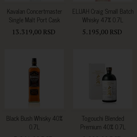
Kavalan Concertmaster
ELIJAH Craig Small Batch
Single Malt Port Cask
Whisky 47% 0.7L
finish 40% 0.7L
13.319,00 RSD
5.195,00 RSD
Black Bush Whisky 40%
Togouchi Blended
0.7L
Premium 40% 0.7L