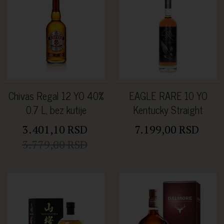
Chivas Regal 12 YO 40%
EAGLE RARE 10 YO
0.7 L, bez kutije
Kentucky Straight
Bourbon Whiskey 45%
3.401,10 RSD
7.199,00 RSD
0.7L
3.779,00 RSD