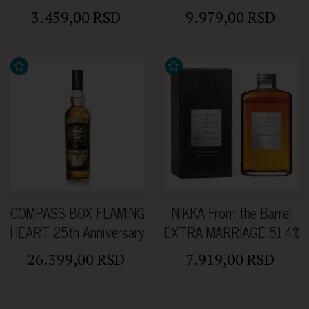
3.459,00 RSD
9.979,00 RSD
COMPASS BOX FLAMING
NIKKA From the Barrel
HEART 25th Anniversary
EXTRA MARRIAGE 51,4%
48,90% 0.7L
0.5L
26.399,00 RSD
7.919,00 RSD