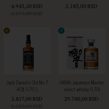
Batch Whisky 46% 0.7L
4.943,20 RSD
2.183,00 RSD
6.179,00 RSD
%
Jack Daniel’s Old No 7
HIBIKI Japanese Master
40% 0.70 L
select whisky 0.70l
2.817,00 RSD
29.700,00 RSD
3.130,00 RSD