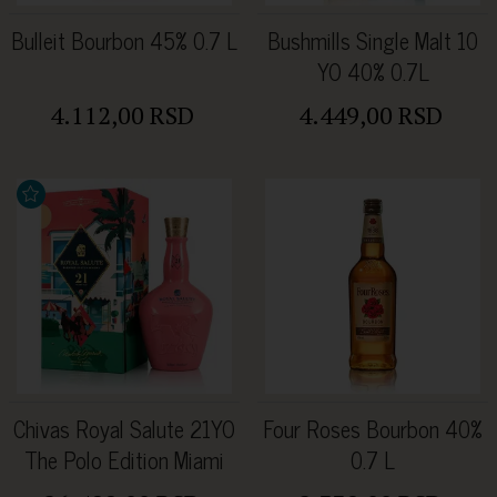
Bulleit Bourbon 45% 0.7 L
Bushmills Single Malt 10
YO 40% 0.7L
4.112,00 RSD
4.449,00 RSD
Chivas Royal Salute 21YO
Four Roses Bourbon 40%
The Polo Edition Miami
0.7 L
40% 0.70l