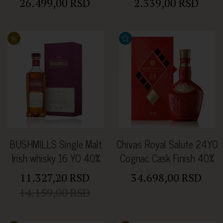
26.499,00 RSD
2.339,00 RSD
%
BUSHMILLS Single Malt
Chivas Royal Salute 24YO
Irish whisky 16 YO 40%
Cognac Cask Finish 40%
vol. 0.7l
0.70l
11.327,20 RSD
34.698,00 RSD
14.159,00 RSD