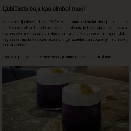
Ljubičasta boja kao simbol moći
Intenzivna ljubičasta boja IOVEM-a nije samo vizuelni detalj – ona nosi
snažnu simboliku. U antičkom svetu, ljubičasta je bila boja moći, luksuza i
božanstava, rezervisana za vladare i sveštenike. Upravo ta boja dodatno
naglašava mitski karakter pića i čini ga vizuelno prepoznatljivim u svakoj
čaši ili koktelu.
IOVEM je piće koje ćete prvo videti, a zatim otkrivati čulom ukusa.