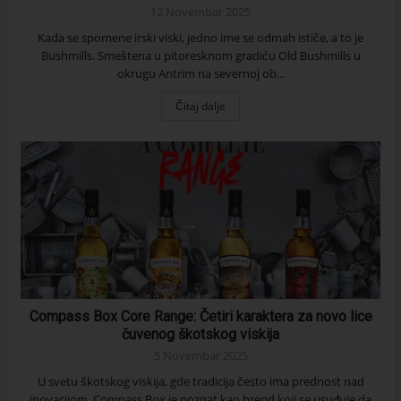
12 Novembar 2025
Kada se spomene irski viski, jedno ime se odmah ističe, a to je
Bushmills. Smeštena u pitoresknom gradiću Old Bushmills u
okrugu Antrim na severnoj ob...
Čitaj dalje
Compass Box Core Range: Četiri karaktera za novo lice
čuvenog škotskog viskija
5 Novembar 2025
U svetu škotskog viskija, gde tradicija često ima prednost nad
inovacijom, Compass Box je poznat kao brend koji se usuđuje da