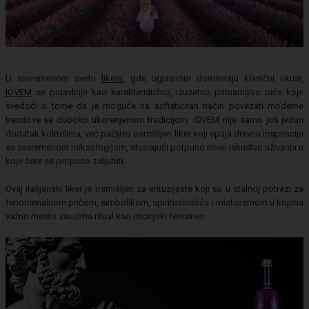
U savremenom svetu
likera
, gde uglavnom dominiraju klasični ukusi,
IOVEM
se pojavljuje kao karakteristično, izuzetno primamljivo piće koje
svedoči o tome da je moguće na sofisticiran način povezati moderne
trendove sa duboko ukorenjenom tradicijom. IOVEM nije samo još jedan
dodatak koktelima, već pažljivo osmišljen liker koji spaja drevnu inspiraciju
sa savremenom miksologijom, stvarajući potpuno novo iskustvo uživanja u
koje ćete se potpuno zaljubiti.
Ovaj italijanski liker je osmišljen za entuzijaste koji su u stalnoj potrazi za
fenomenalnom pričom, simbolikom, spiritualnošću i misticizmom u kojima
važno mesto zauzima ritual kao istorijski fenomen.