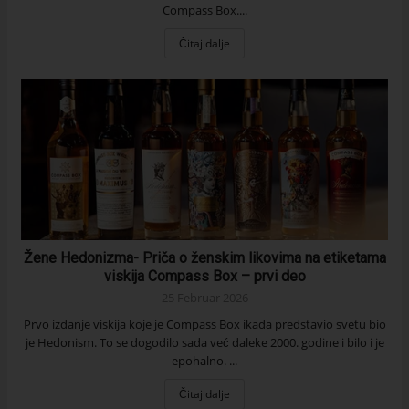
Compass Box....
Čitaj dalje
Žene Hedonizma- Priča o ženskim likovima na etiketama
viskija Compass Box – prvi deo
25 Februar 2026
Prvo izdanje viskija koje je Compass Box ikada predstavio svetu bio
je Hedonism. To se dogodilo sada već daleke 2000. godine i bilo i je
epohalno. ...
Čitaj dalje