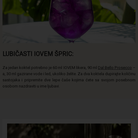
LUBIČASTI IOVEM ŠPRIC:
Za jedan koktel potrebno je 60 ml IOVEM likera, 90 ml
Dal Bello Prosecco
–
a, 30 ml gazirane vode i led, ukoliko želite. Za dva koktela dupirajte količinu
sastojaka i pripremite dve lepe čaše kojima ćete sa svojom posebnom
osobom nazdraviti u ime ljubavi.