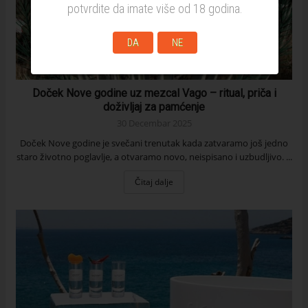
potvrdite da imate više od 18 godina.
DA
NE
Doček Nove godine uz mezcal Vago – ritual, priča i
doživljaj za pamćenje
30 Decembar 2025
Doček Nove godine je svečani trenutak kada zatvaramo još jedno
staro životno poglavlje, a otvaramo novo, neispisano i uzbudljivo. ...
Čitaj dalje