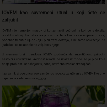
IOVEM kao savremeni ritual u koji ćete se
zalljubiti
IOVEM nije namenjen masovnoj konzumaciji, već onima koji cene detalje,
poreklo i istoriju koji stoje iza proizvoda. To je liker za večernje razgovore,
posebne trenutke i ljude koji u piću traže doživljaj, a ne samo osveženje. Za
ljude koji će se apsolutno zaljubiti u njega.
U vremenu brzih trendova, IOVEM podseća da autentičnost, prirodni
sastojci i univerzalna vrednost nikada ne izlaze iz mode. To je piće koje
spaja prošlost i sadašnjost u jednoj savršeno izbalansiranoj čaši.
I za sam kraj ove priče, evo savršenog recepta za uživanje u IOVEM likeru. A
najepše je kada se uživa u
dvoje
.