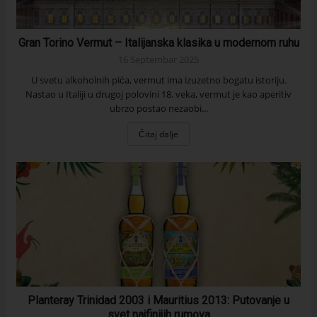
Gran Torino Vermut – Italijanska klasika u modernom ruhu
16 Septembar 2025
U svetu alkoholnih pića, vermut ima izuzetno bogatu istoriju.
Nastao u Italiji u drugoj polovini 18. veka, vermut je kao aperitiv
ubrzo postao nezaobi...
Čitaj dalje
Planteray Trinidad 2003 i Mauritius 2013: Putovanje u
svet najfinijih rumova