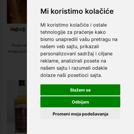
Mi koristimo kolačiće
Mi koristimo kolačiće i ostale
Najbolji V.S.O.P. konjak u 2023. godini – Ferrand Cognac
tehnologije za praćenje kako
23 Februar 2024
bismo unapredili vašu pretragu na
Posle nekoliko inspirativnih priča o naširoko poznatom viskiju,
našem veb sajtu, prikazali
ovoga puta smo rešili da Vam govorimo o neodoljivo šarmantnom
personalizovani sadržaj i ciljane
piću – francuskom konjak...
reklame, analizirali posete na
našem sajtu i razumeli odakle
Čitaj dalje
dolaze naši posetioci sajta.
Slažem se
Odbijam
Promeni moja podešavanja