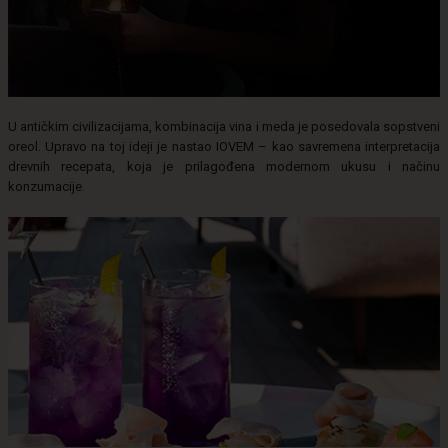
U antičkim civilizacijama, kombinacija vina i meda je posedovala sopstveni
oreol. Upravo na toj ideji je nastao IOVEM – kao savremena interpretacija
drevnih recepata, koja je prilagođena modernom ukusu i načinu
konzumacije.