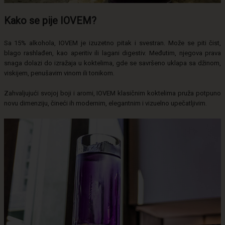
Kako se pije IOVEM?
Sa 15% alkohola, IOVEM je izuzetno pitak i svestran. Može se piti čist,
blago rashlađen, kao aperitiv ili lagani digestiv. Međutim, njegova prava
snaga dolazi do izražaja u koktelima, gde se savršeno uklapa sa džinom,
viskijem, penušavim vinom ili tonikom.
Zahvaljujući svojoj boji i aromi, IOVEM klasičnim koktelima pruža potpuno
novu dimenziju, čineći ih modernim, elegantnim i vizuelno upečatljivim.