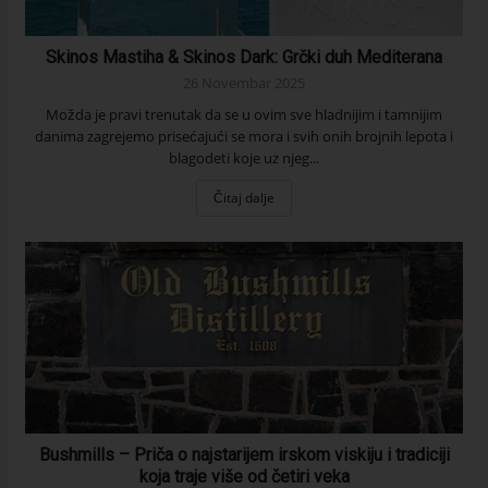
Skinos Mastiha & Skinos Dark: Grčki duh Mediterana
26 Novembar 2025
Možda je pravi trenutak da se u ovim sve hladnijim i tamnijim
danima zagrejemo prisećajući se mora i svih onih brojnih lepota i
blagodeti koje uz njeg...
Čitaj dalje
Bushmills – Priča o najstarijem irskom viskiju i tradiciji
koja traje više od četiri veka