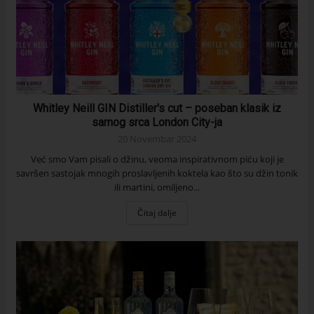
Whitley Neill GIN Distiller's cut – poseban klasik iz
samog srca London City-ja
20 Novembar 2024
Već smo Vam pisali o džinu, veoma inspirativnom piću koji je
savršen sastojak mnogih proslavljenih koktela kao što su džin tonik
ili martini, omiljeno...
Čitaj dalje