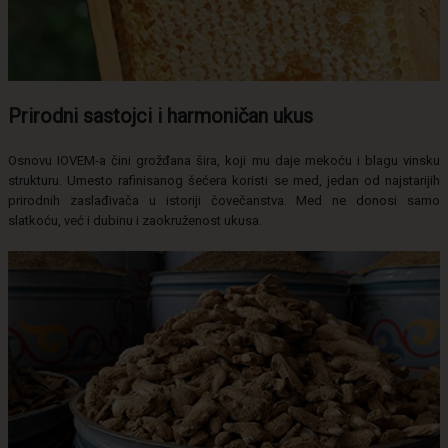
Prirodni sastojci i harmoničan ukus
Osnovu IOVEM-a čini grožđana šira, koji mu daje mekoću i blagu vinsku
strukturu. Umesto rafinisanog šećera koristi se med, jedan od najstarijih
prirodnih zaslađivača u istoriji čovečanstva. Med ne donosi samo
slatkoću, već i dubinu i zaokruženost ukusa.