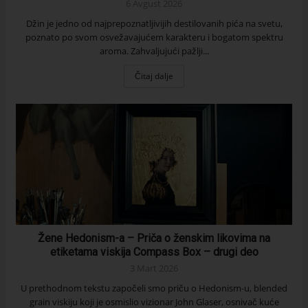
6 Avgust 2026
Džin je jedno od najprepoznatljivijih destilovanih pića na svetu,
poznato po svom osvežavajućem karakteru i bogatom spektru
aroma. Zahvaljujući pažlji...
Čitaj dalje
Žene Hedonism-a – Priča o ženskim likovima na
etiketama viskija Compass Box – drugi deo
3 Mart 2026
U prethodnom tekstu započeli smo priču o Hedonism-u, blended
grain viskiju koji je osmislio vizionar John Glaser, osnivač kuće