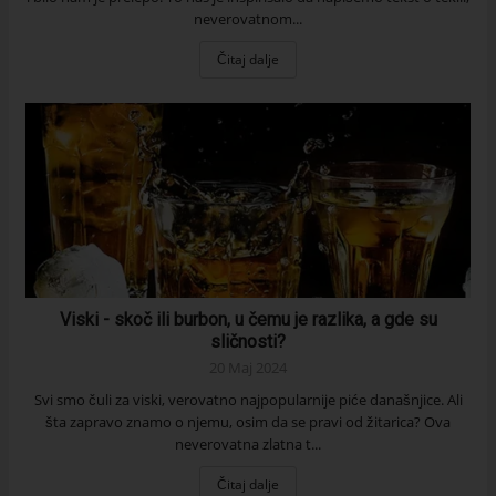
neverovatnom...
Čitaj dalje
Viski - skoč ili burbon, u čemu je razlika, a gde su
sličnosti?
20 Maj 2024
Svi smo čuli za viski, verovatno najpopularnije piće današnjice. Ali
šta zapravo znamo o njemu, osim da se pravi od žitarica? Ova
neverovatna zlatna t...
Čitaj dalje