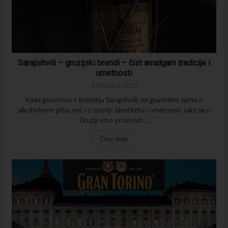
Sarajishvili – gruzijski brendi – čist amalgam tradicije i
umetnosti
6 Oktobar 2025
Kada govorimo o brendiju Sarajishvili, ne govorimo samo o
alkoholnom piću, već i o istoriji, identitetu i umetnosti. Iako se u
Gruziji vino proizvodi ...
Čitaj dalje