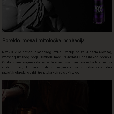
Poreklo imena i mitološka inspiracija
Naziv IOVEM potiče iz latinskog jezika i vezuje se za Jupitera (Jovisa),
vrhovnog rimskog boga, simbola moći, ravnoteže i božanskog poretka.
Odabir imena sugeriše da je ovaj liker inspirisan vremenima kada su napici
imali duboko, duhovno, mistično značenje i činili izuzetno važan deo
različitih obreda, gozbi i trenutaka koji su slavili život.