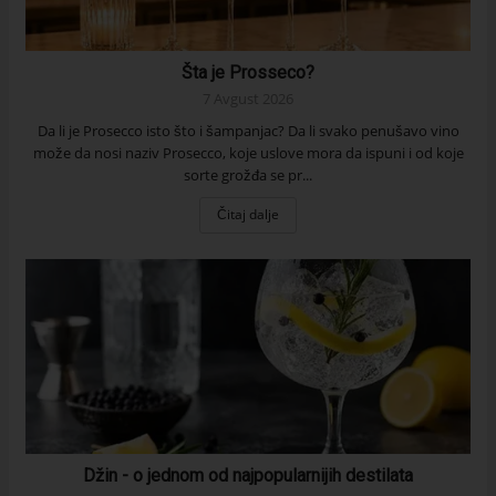
Šta je Prosseco?
7 Avgust 2026
Da li je Prosecco isto što i šampanjac? Da li svako penušavo vino
može da nosi naziv Prosecco, koje uslove mora da ispuni i od koje
sorte grožđa se pr...
Čitaj dalje
Džin - o jednom od najpopularnijih destilata