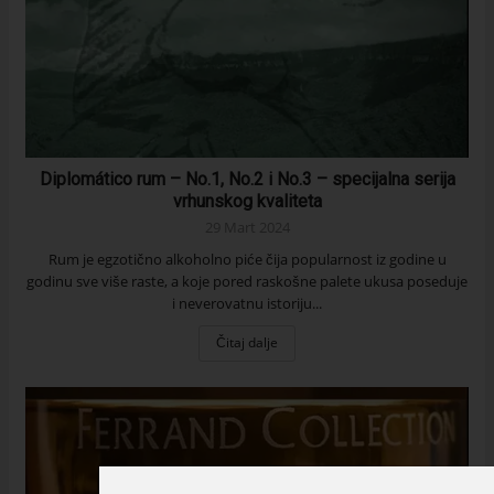
Diplomático rum – No.1, No.2 i No.3 – specijalna serija
vrhunskog kvaliteta
29 Mart 2024
Rum je egzotično alkoholno piće čija popularnost iz godine u
godinu sve više raste, a koje pored raskošne palete ukusa poseduje
i neverovatnu istoriju...
Čitaj dalje