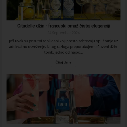
Citadelle džin - francuski omaž čistoj eleganciji
24 Septembar 2024
Još uvek su prisutni topli dani koji prosto zahtevaju opuštanje uz
adekvatno osveženje. Iz tog razloga preporučujemo čuveni džin-
tonik, jedno od najpo...
Čitaj dalje