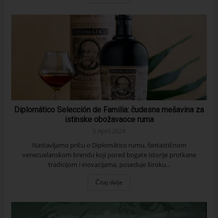
Diplomático Selección de Familia: čudesna mešavina za
istinske obožavaoce ruma
5 April 2024
Nastavljamo priču o Diplomático rumu, fantastičnom
venecuelanskom brendu koji pored bogate istorije protkane
tradicijom i inovacijama, poseduje široku...
Čitaj dalje