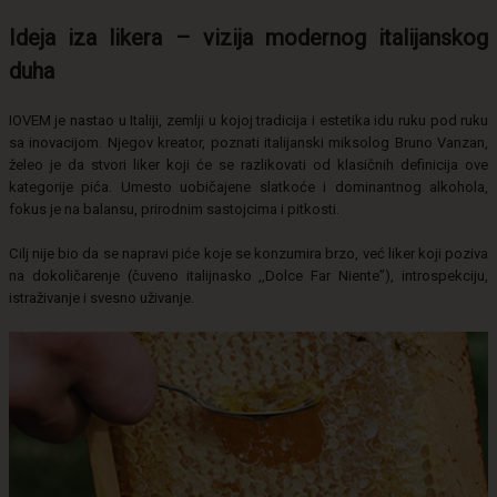
Ideja iza likera – vizija modernog italijanskog
duha
IOVEM je nastao u Italiji, zemlji u kojoj tradicija i estetika idu ruku pod ruku
sa inovacijom. Njegov kreator, poznati italijanski miksolog Bruno Vanzan,
želeo je da stvori liker koji će se razlikovati od klasičnih definicija ove
kategorije pića. Umesto uobičajene slatkoće i dominantnog alkohola,
fokus je na balansu, prirodnim sastojcima i pitkosti.
Cilj nije bio da se napravi piće koje se konzumira brzo, već liker koji poziva
na dokoličarenje (čuveno italijnasko ,,Dolce Far Niente”), introspekciju,
istraživanje i svesno uživanje.