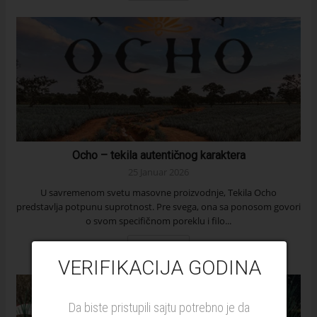
Ocho – tekila autentičnog karaktera
25 Januar 2026
U savremenom svetu masovne proizvodnje, Tekila Ocho
predstavlja potpunu suprotnost. Pre svega, ona sa ponosom govori
o svom specifičnom poreklu i filo...
Čitaj dalje
VERIFIKACIJA GODINA
Da biste pristupili sajtu potrebno je da