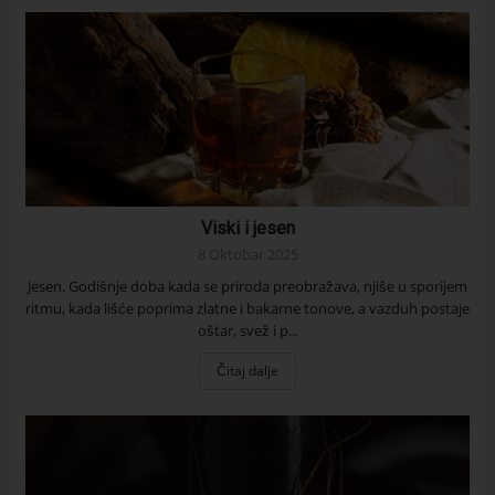
Viski i jesen
8 Oktobar 2025
Jesen. Godišnje doba kada se priroda preobražava, njiše u sporijem
ritmu, kada lišće poprima zlatne i bakarne tonove, a vazduh postaje
oštar, svež i p...
Čitaj dalje