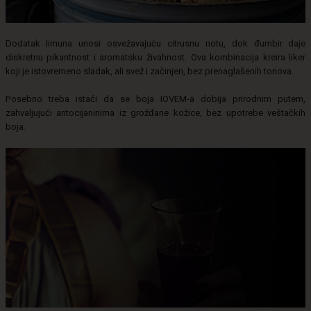
Dodatak limuna unosi osvežavajuću citrusnu notu, dok đumbir daje
diskretnu pikantnost i aromatsku živahnost. Ova kombinacija kreira liker
koji je istovremeno sladak, ali svež i začinjen, bez prenaglašenih tonova.
Posebno treba istaći da se boja IOVEM-a dobija prirodnim putem,
zahvaljujući antocijaninima iz grožđane kožice, bez upotrebe veštačkih
boja.