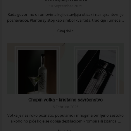
10 Septembar 2025
Kada govorimo o rumovima koji ostavljaju utisak i na najzahtevnije
poznavaoce, Planteray stoji kao simbol kvaliteta, tradicije i umeća....
Čitaj dalje
Chopin votka - kristalno savršenstvo
6 Februar 2025
Votka je naširoko poznato, popularno i mnogima omiljeno žestoko
alkoholno piće koje se dobija destilacijom krompira ili žitarica. ...